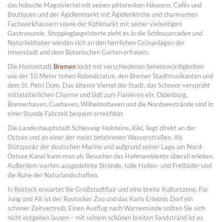
das hübsche Magniviertel mit seinen pittoresken Häusern, Cafés und
Boutiquen und der Ägidienmarkt mit Ägidienkirche und charmanten
Fachwerkhäusern sowie der Kohlmarkt mit seiner vielseitigen
Gastronomie. Shoppingbegeisterte zieht es in die Schlossarcaden und
Naturliebhaber werden sich an den herrlichen Grünanlagen der
Innenstadt und dem Botanischen Garten erfreuen.
Die Hansestadt
Bremen
lockt mit verschiedenen Sehenswürdigkeiten
wie der 10 Meter hohen Rolandstatue, den Bremer Stadtmusikanten und
dem St. Petri Dom. Das älteste Viertel der Stadt, das Schnoor versprüht
mittelalterlichen Charme und lädt zum Flanieren ein. Oldenburg,
Bremerhaven, Cuxhaven, Wilhelmshaven und die Nordseestrände sind in
einer Stunde Fahrzeit bequem erreichbar.
Die Landeshauptstadt Schleswig-Holsteins, Kiel, liegt direkt an der
Ostsee und an einer der meist befahrenen Wasserstraßen. Als
Stützpunkt der deutschen Marine und aufgrund seiner Lage am Nord-
Ostsee Kanal kann man als Besucher das Hafenambiente überall erleben.
Außerdem warten ausgedehnte Strände, tolle Hallen- und Freibäder und
die Ruhe der Naturlandschaften.
In Rostock erwartet Sie Großstadtflair und eine breite Kulturszene. Für
Jung und Alt ist der Rostocker Zoo und das Karls Erlebnis Dorf ein
schöner Zeitvertreib. Einen Ausflug nach Warnemünde sollten Sie sich
nicht entgehen lassen – mit seinem schönen breiten Sandstrand ist es