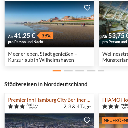
41,25 €
53,75 
-39%
Ab
Ab
pro Person und Nacht
pro Person und
Meer erleben, Stadt genießen –
Wellnesstr
Kurzurlaub in Wilhelmshaven
Münsterland
Städtereisen in Norddeutschland
Premier Inn Hamburg City Berliner Tor
HIAMO Hot
Animod
Ani
2, 3 & 4
Tage
Sterne
Ste
NEUERÖFN