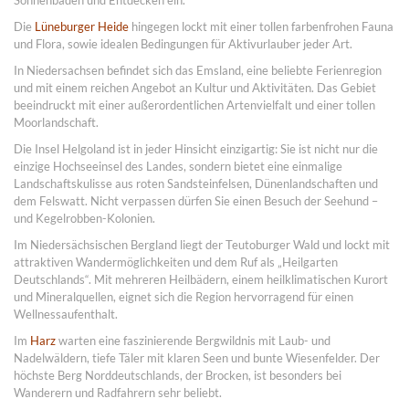
Sonnenbaden und Entdecken ein.
Die
Lüneburger Heide
hingegen lockt mit einer tollen farbenfrohen Fauna
und Flora, sowie idealen Bedingungen für Aktivurlauber jeder Art.
In Niedersachsen befindet sich das Emsland, eine beliebte Ferienregion
und mit einem reichen Angebot an Kultur und Aktivitäten. Das Gebiet
beeindruckt mit einer außerordentlichen Artenvielfalt und einer tollen
Moorlandschaft.
Die Insel Helgoland ist in jeder Hinsicht einzigartig: Sie ist nicht nur die
einzige Hochseeinsel des Landes, sondern bietet eine einmalige
Landschaftskulisse aus roten Sandsteinfelsen, Dünenlandschaften und
dem Felswatt. Nicht verpassen dürfen Sie einen Besuch der Seehund –
und Kegelrobben-Kolonien.
Im Niedersächsischen Bergland liegt der Teutoburger Wald und lockt mit
attraktiven Wandermöglichkeiten und dem Ruf als „Heilgarten
Deutschlands“. Mit mehreren Heilbädern, einem heilklimatischen Kurort
und Mineralquellen, eignet sich die Region hervorragend für einen
Wellnessaufenthalt.
Im
Harz
warten eine faszinierende Bergwildnis mit Laub- und
Nadelwäldern, tiefe Täler mit klaren Seen und bunte Wiesenfelder. Der
höchste Berg Norddeutschlands, der Brocken, ist besonders bei
Wanderern und Radfahrern sehr beliebt.