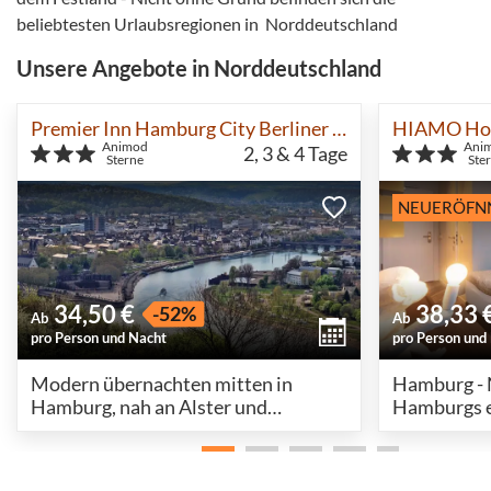
beliebtesten Urlaubsregionen in Norddeutschland
Unsere Angebote in Norddeutschland
Premier Inn Hamburg City Berliner Tor
HIAMO Hot
Animod
Ani
2, 3 & 4
Tage
Sterne
Ste
NEUERÖFN
34,50 €
38,33 
-52%
Ab
Ab
pro Person und Nacht
pro Person und
Modern übernachten mitten in
Hamburg - 
Hamburg, nah an Alster und
Hamburgs e
Speicherstadt