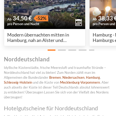
34,50 €
38,33 
-52%
Ab
Ab
pro Person und Nacht
pro Person und
Modern übernachten mitten in
Hamburg - 
Hamburg, nah an Alster und
Hamburgs e
Speicherstadt
Norddeutschland
Idyllische Küstenstädte, frische Meeresluft und traumhafte Strände –
Norddeutschland hat viel zu bieten! Zum Norden zählt man im
Allgemeinen die Bundesländer
Bremen
,
Niedersachsen
,
Hamburg
,
Schleswig-Holstein
und die Küste von
Mecklenburg-Vorpommern
. Aber
auch abseits der Küste ist dieser Teil Deutschlands absolut lohnenswert
zu entdecken! Überzeugen Lassen Sie sich von der Vielfalt des Nordens
überzeugen!
Hotelgutscheine für Norddeutschland