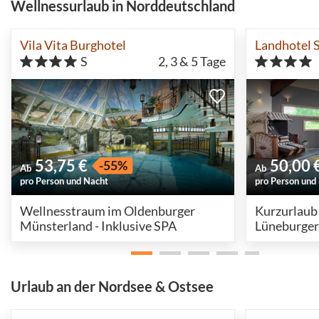
Wellnessurlaub in Norddeutschland
Vila Vita Burghotel
Landhotel 
S
2, 3 & 5
Tage
53,75 €
50,00 
-55%
Ab
Ab
pro Person und Nacht
pro Person und
Wellnesstraum im Oldenburger
Kurzurlaub
Münsterland - Inklusive SPA
Lüneburger 
Urlaub an der Nordsee & Ostsee