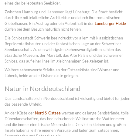
eines der beliebtesten Seebäder.
Zwischen Hamburg und Hannover liegt Lüneburg. Die Stadt besticht
durch ihre mittelalterliche Architektur und durch ihre romantischen
Giebelhäuser. Ein Ausflug oder ein Aufenthalt in der
Lüneburger Heide
dürfen bei dem Besuch natürlich nicht fehlen.
Die Schlossstadt Schwerin beeindruckt vor allem mit klassizistischen
Repräsentativbauten und der fantastischen Lage an der Schweriner
Seenlandschaft. Zu den wichtigsten Sehenswürdigkeiten zählen das
Staatliche Museum, der Marstall, das Alte Palais und das Schweriner
Schloss, das auf einer Insel im gleichnamigen See gelegen ist.
Weitere sehenswerte Städte an der Ostseeküste sind Wismar und
Lübeck, beide an der Ostseeküste gelegen.
Natur in Norddeutschland
Das Landschaftsbild in Norddeutschland ist vielseitig und bietet für jeden
das passende Umfeld.
An der Küste der
Nord & Ostsee
warten endlos lange Sandstrände, tolle
Dünenlandschaften, das beeindruckende Weltnaturerbe Wattenmeer
und die immer eine frische Meeresbrise. Die vielen kleinen und großen
Inseln haben alle ihre eigenen Vorzüge und laden zum Entspannen,