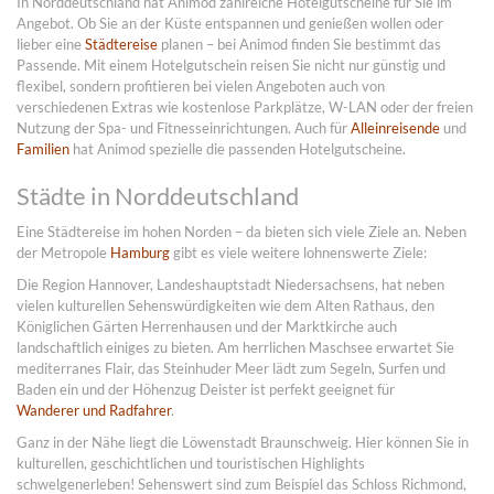
In Norddeutschland hat Animod zahlreiche Hotelgutscheine für Sie im
Angebot. Ob Sie an der Küste entspannen und genießen wollen oder
lieber eine
Städtereise
planen – bei Animod finden Sie bestimmt das
Passende. Mit einem Hotelgutschein reisen Sie nicht nur günstig und
flexibel, sondern profitieren bei vielen Angeboten auch von
verschiedenen Extras wie kostenlose Parkplätze, W-LAN oder der freien
Nutzung der Spa- und Fitnesseinrichtungen. Auch für
Alleinreisende
und
Familien
hat Animod spezielle die passenden Hotelgutscheine.
Städte in Norddeutschland
Eine Städtereise im hohen Norden – da bieten sich viele Ziele an. Neben
der Metropole
Hamburg
gibt es viele weitere lohnenswerte Ziele:
Die Region Hannover, Landeshauptstadt Niedersachsens, hat neben
vielen kulturellen Sehenswürdigkeiten wie dem Alten Rathaus, den
Königlichen Gärten Herrenhausen und der Marktkirche auch
landschaftlich einiges zu bieten. Am herrlichen Maschsee erwartet Sie
mediterranes Flair, das Steinhuder Meer lädt zum Segeln, Surfen und
Baden ein und der Höhenzug Deister ist perfekt geeignet für
Wanderer und Radfahrer
.
Ganz in der Nähe liegt die Löwenstadt Braunschweig. Hier können Sie in
kulturellen, geschichtlichen und touristischen Highlights
schwelgenerleben! Sehenswert sind zum Beispiel das Schloss Richmond,