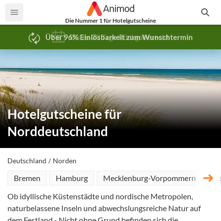
Die Nummer 1 für Hotelgutscheine
Über 96% Einlösbarkeit zum Wunschtermin
Bis zu 30 Tage Rückgaberecht
Hotelgutscheine für
Norddeutschland
Deutschland
Norden
Bremen
Hamburg
Mecklenburg-Vorpommern
Ni
Ob idyllische Küstenstädte und nordische Metropolen,
naturbelassene Inseln und abwechslungsreiche Natur auf
dem Festland - Nicht ohne Grund befinden sich die