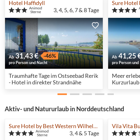
Hotel Haffidyll
Animod
3, 4, 5, 6, 7 & 8
Tage
Sterne
31,43 €
41,25 
-46%
Ab
Ab
pro Person und Nacht
pro Person und
Traumhafte Tage im Ostseebad Rerik
Meer erlebe
- Hotel in direkter Strandnähe
Kurzurlaub
Aktiv- und Natururlaub in Norddeutschland
Sure Hotel by Best Western Wilhelmshaven City
Vila Vita B
Animod
3, 4 & 5
Tage
Sterne