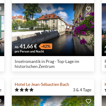
41,66 €
-42%
Ab
pro Person und Nacht
Inselromantik in Prag - Top-Lage im
historischen Zentrum
Hotel Le Jean-Sébastien Bach
e
3 & 4
Tage