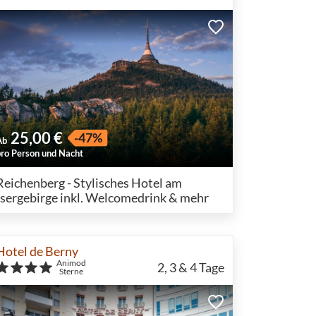
25,00 €
-47%
Ab
pro Person und Nacht
Reichenberg - Stylisches Hotel am
Isergebirge inkl. Welcomedrink & mehr
Hotel de Berny
Animod
2, 3 & 4
Tage
Sterne