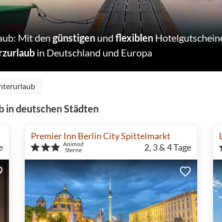
aub: Mit den
günstigen
und
flexiblen
Hotelgutschein
rzurlaub
in Deutschland und Europa
nterurlaub
b in deutschen Städten
Premier Inn Berlin City Spittelmarkt
Animod
e
2, 3 & 4
Tage
Sterne