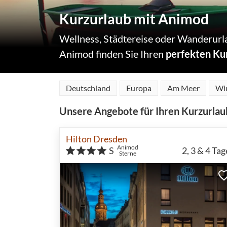
Kurzurlaub mit Animod
Wellness, Städtereise oder Wanderurl
Animod finden Sie Ihren
perfekten Ku
Deutschland
Europa
Am Meer
Wi
Unsere Angebote für Ihren Kurzurlau
Hilton Dresden
Animod
S
2, 3 & 4
Tag
Sterne