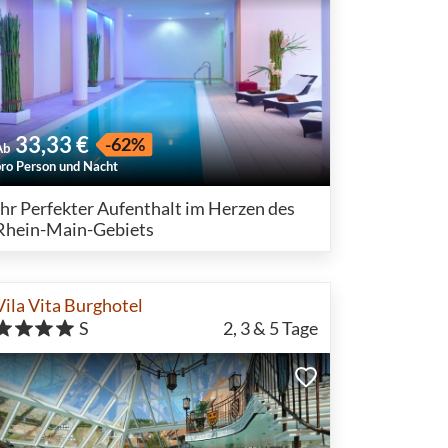
33,33 €
-62%
Ab
pro Person und Nacht
Ihr Perfekter Aufenthalt im Herzen des
Rhein-Main-Gebiets
Vila Vita Burghotel
S
2, 3 & 5
Tage