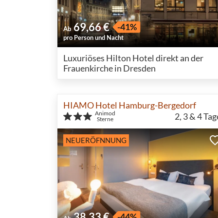
69,66 €
-41%
Ab
pro Person und Nacht
Luxuriöses Hilton Hotel direkt an der
Frauenkirche in Dresden
HIAMO Hotel Hamburg-Bergedorf
Animod
2, 3 & 4
Tag
Sterne
NEUERÖFNNUNG
38,33 €
-44%