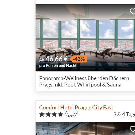
46,66 €
-43%
Ab
pro Person und Nacht
Panorama-Wellness über den Dächern
Prags inkl. Pool, Whirlpool & Sauna
Comfort Hotel Prague City East
Animod
3 & 4
Tag
Sterne