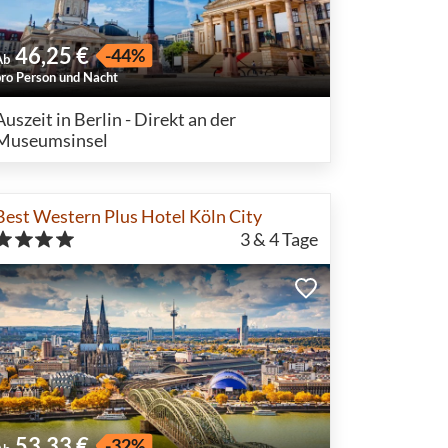
46,25 €
-44%
Ab
pro Person und Nacht
Auszeit in Berlin - Direkt an der
Museumsinsel
Best Western Plus Hotel Köln City
3 & 4
Tage
53,33 €
-32%