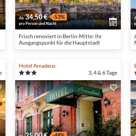
34,50 €
-53%
Ab
pro Person und Nacht
Frisch renoviert in Berlin-Mitte: Ihr
Ausgangspunkt für die Hauptstadt
Hotel Amadeus
e
3, 4 & 6
Tage
25,00 €
-48%