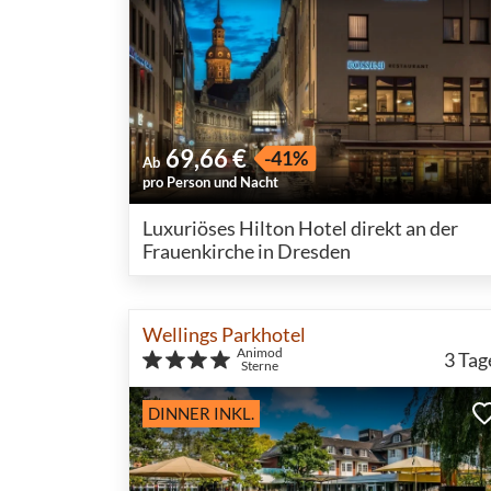
69,66 €
-41%
Ab
pro Person und Nacht
Luxuriöses Hilton Hotel direkt an der
Frauenkirche in Dresden
Wellings Parkhotel
Animod
3
Tag
Sterne
DINNER INKL.