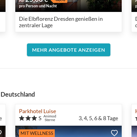
Ab
pro Person und Nacht
Die Elbflorenz Dresden genießen in
zentraler Lage
MEHR ANGEBOTE ANZEIGEN
n Deutschland
Parkhotel Luise
Animod
e
S
3, 4, 5, 6 & 8
Tage
Sterne
MIT WELLNESS