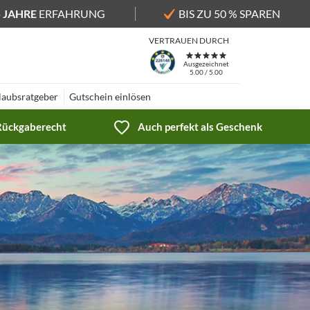
5 JAHRE
ERFAHRUNG
BIS ZU 50 % SPAREN
VERTRAUEN DURCH
Ausgezeichnet
5.00 / 5.00
laubsratgeber
Gutschein einlösen
 Rückgaberecht
Auch perfekt als Geschenk