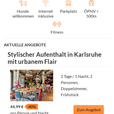
Hunde
Internet
Parkplatz
ÖPNV <
willkommen
inklusive
500m
Fitness
AKTUELLE ANGEBOTE
Stylischer Aufenthalt in Karlsruhe
mit urbanem Flair
2 Tage / 1 Nacht, 2
Personen,
Doppelzimmer,
Frühstück
44,99 €
-40%
Zum Angebot
pro Person und Nacht