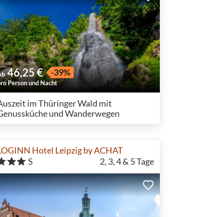
46,25 €
-39%
Ab
pro Person und Nacht
Auszeit im Thüringer Wald mit
Genussküche und Wanderwegen
LOGINN Hotel Leipzig by ACHAT
S
2, 3, 4 & 5
Tage