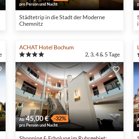
pro Person und Nacht
Städtetrip in die Stadt der Moderne
Chemnitz
ACHAT Hotel Bochum
e
2, 3, 4 & 5
Tage
45,00 €
-32%
Ab
pro Person und Nacht
Shopping & Erholung im Ruhrgebiet: