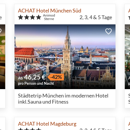
ACHAT Hotel München Süd
Animod
e
2, 3, 4 & 5
Tage
Sterne
46,25 €
-42%
Ab
pro Person und Nacht
Städtetrip München im modernen Hotel
inkl.Sauna und Fitness
ACHAT Hotel Magdeburg