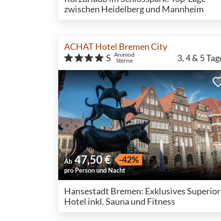
zwischen Heidelberg und Mannheim
ACHAT Hotel Bremen City
Animod
S
3, 4 & 5
Tag
Sterne
47,50 €
-42%
Ab
pro Person und Nacht
Hansestadt Bremen: Exklusives Superior
Hotel inkl. Sauna und Fitness