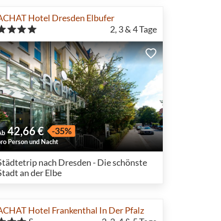
ACHAT Hotel Dresden Elbufer
2, 3 & 4
Tage
42,66 €
-35%
Ab
pro Person und Nacht
Städtetrip nach Dresden - Die schönste
Stadt an der Elbe
ACHAT Hotel Frankenthal In Der Pfalz