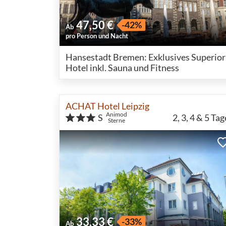
47,50 €
-42%
Ab
pro Person und Nacht
Hansestadt Bremen: Exklusives Superior
Hotel inkl. Sauna und Fitness
ACHAT Hotel Leipzig
Animod
S
2, 3, 4 & 5
Tag
Sterne
33,33 €
-33%
Ab