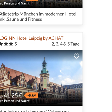
pro Person und Nacht
Städtetrip München im modernen Hotel
inkl.Sauna und Fitness
LOGINN Hotel Leipzig by ACHAT
S
2, 3, 4 & 5
Tage
41,25 €
-40%
Ab
pro Person und Nacht
Städtetrip nach Leipzig - Wohnen im