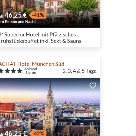
46,25 €
-41%
Ab
pro Person und Nacht
3* Superior Hotel mit Pfälzisches
Frühstücksbuffet inkl. Sekt & Sauna
ACHAT Hotel München Süd
Animod
2, 3, 4 & 5
Tage
Sterne
46,25 €
-42%
Ab