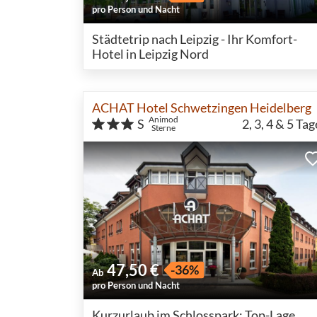
pro Person und Nacht
Städtetrip nach Leipzig - Ihr Komfort-
Hotel in Leipzig Nord
ACHAT Hotel Schwetzingen Heidelberg
Animod
S
2, 3, 4 & 5
Tag
Sterne
47,50 €
-36%
Ab
pro Person und Nacht
Kurzurlaub im Schlosspark: Top-Lage