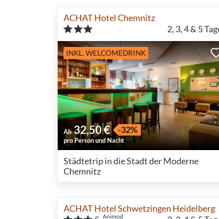
ACHAT Hotel Chemnitz
2, 3, 4 & 5
Tag
INKL. WELCOMEDRINK
32,50 €
-32%
Ab
pro Person und Nacht
Städtetrip in die Stadt der Moderne
Chemnitz
ACHAT Hotel Schwetzingen Heidelberg
Animod