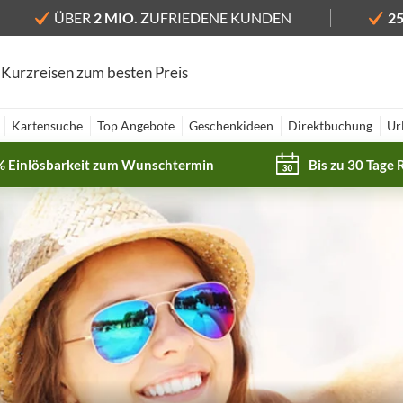
ÜBER
2 MIO.
ZUFRIEDENE KUNDEN
2
 Kurzreisen zum besten Preis
Kartensuche
Top Angebote
Geschenkideen
Direktbuchung
Ur
% Einlösbarkeit zum Wunschtermin
Bis zu 30 Tage