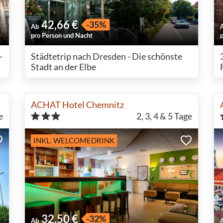
42,66 €
-35%
Ab
pro Person und Nacht
-
Städtetrip nach Dresden - Die schönste
Stadt an der Elbe
ACHAT Hotel Chemnitz
e
2, 3, 4 & 5
Tage
INKL. WELCOMEDRINK
32,50 €
-32%
Ab