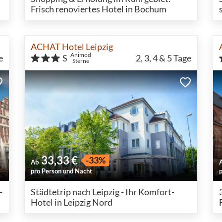
Frisch renoviertes Hotel in Bochum
ACHAT Hotel Leipzig
Animod
e
S
2, 3, 4 & 5
Tage
Sterne
33,33 €
-33%
Ab
pro Person und Nacht
-
Städtetrip nach Leipzig - Ihr Komfort-
Hotel in Leipzig Nord