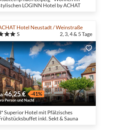
stylischen LOGINN Hotel by ACHAT
ACHAT Hotel Neustadt / Weinstraße
S
2, 3, 4 & 5
Tage
46,25 €
-41%
Ab
pro Person und Nacht
3* Superior Hotel mit Pfälzisches
Frühstücksbuffet inkl. Sekt & Sauna