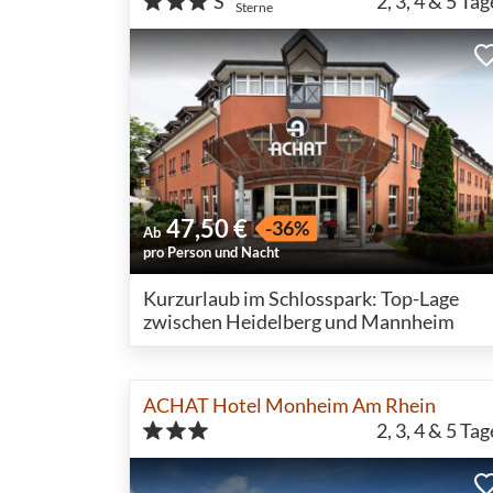
S
2, 3, 4 & 5
Tag
Sterne
47,50 €
-36%
Ab
pro Person und Nacht
Kurzurlaub im Schlosspark: Top-Lage
zwischen Heidelberg und Mannheim
ACHAT Hotel Monheim Am Rhein
2, 3, 4 & 5
Tag