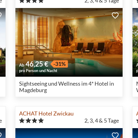
e
2, 3, 4 & 5
Tage
46,25 €
-31%
Ab
pro Person und Nacht
Sightseeing und Wellness im 4* Hotel in
Magdeburg
ACHAT Hotel Zwickau
e
2, 3, 4 & 5
Tage