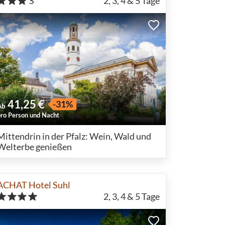
S
2, 3, 4 & 5
Tage
41,25 €
-31%
Ab
pro Person und Nacht
Mittendrin in der Pfalz: Wein, Wald und
Welterbe genießen
ACHAT Hotel Suhl
2, 3, 4 & 5
Tage