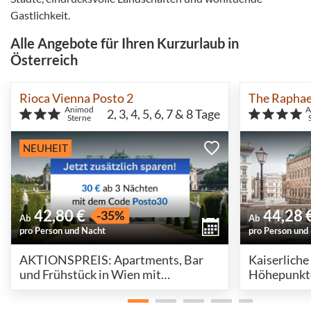
Gastlichkeit.
Alle Angebote für Ihren Kurzurlaub in
Österreich
Rioca Vienna Posto 2
Animod
A
2, 3, 4, 5, 6, 7 & 8
Tage
Sterne
NEUHEIT
42,80 €
44,28 
-35%
Ab
Ab
pro Person und Nacht
pro Person und
AKTIONSPREIS: Apartments, Bar
Kaiserliche
und Frühstück in Wien mit
Höhepunkte
brasilianischer Seele