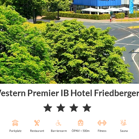
estern Premier IB Hotel Friedberge
Parkplatz
Restaurant
Barrierearm
ÖPNV < 500m
Fitness
Sauna