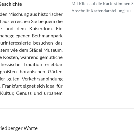
Geschichte
Mit Klick auf die Karte stimmen S
Abschnitt Kartendarstellung) zu.
nden Mischung aus historischer
l aus erreichen Sie bequem die
he und dem Kaiserdom. Ein
n nahegelegenen Bethmannpark
rinteressierte besuchen das
sern wie dem Städel Museum.
re Kosten, während gemütliche
hessische Tradition erlebbar
größten botanischen Gärten
der guten Verkehrsanbindung
 Frankfurt eignet sich ideal für
r Kultur, Genuss und urbanem
Friedberger Warte