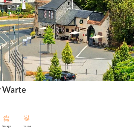
r Warte
Garage
Sauna