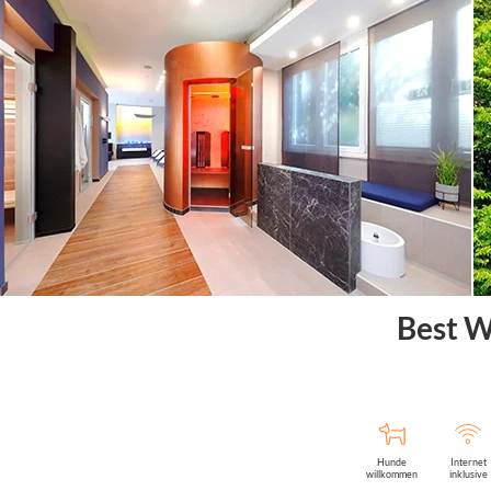
Best W
Hunde
Internet
willkommen
inklusive