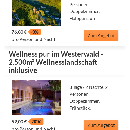
Personen,
Doppelzimmer,
Halbpension
76,80 €
-3%
Zum Angebot
pro Person und Nacht
Wellness pur im Westerwald -
2.500m² Wellnesslandschaft
inklusive
3 Tage / 2 Nächte, 2
Personen,
Doppelzimmer,
Frühstück.
59,00 €
-30%
Zum Angebot
pro Person und Nacht