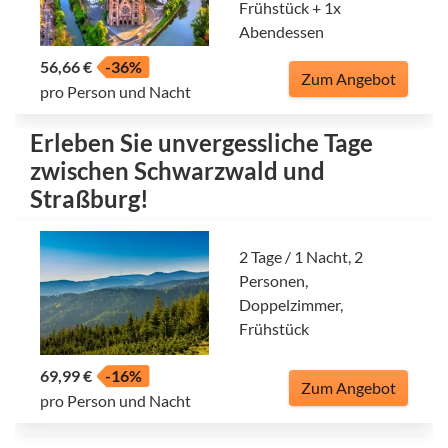
Frühstück + 1x
Abendessen
56,66 €
-36%
Zum Angebot
pro Person und Nacht
Erleben Sie unvergessliche Tage
zwischen Schwarzwald und
Straßburg!
2 Tage / 1 Nacht, 2
Personen,
Doppelzimmer,
Frühstück
69,99 €
-16%
Zum Angebot
pro Person und Nacht