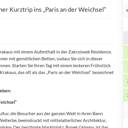
er Kurztrip ins „Paris an der Weichsel“
 Krakaus mit einem Aufenthalt in der Zakrzówek Residence.
r mit gemütlichen Betten, sodass Sie sich in dieser
en. Starten Sie Ihren Tag mit einem leckeren Frühstück
rakaus, das oft als das „Paris an der Weichsel“ bezeichnet
ieben:
Weichsel“
ultur, die Besucher aus der ganzen Welt in ihren Bann
elterbe, beeindruckt mit mittelalterlicher Architektur,
phäre. Der berühmte Marktplatz, Rynek Główny, ist das