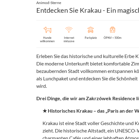
Animod-Sterne
Entdecken Sie Krakau - Ein magisch
Hunde
Internet
Parkplatz
ÖPNV < 500m
willkommen
inklusive
Erleben Sie das historische und kulturelle Erbe
Die moderne Unterkunft bietet komfortable Zimme
bezaubernden Stadt vollkommen entspannen könn
als Lunchpaket und entdecken Sie die Schönheit K
wird.
Drei Dinge, die wir am Zakrzówek Residence l
★ Historisches Krakau – das „Paris an der 
Krakau ist eine Stadt voller Geschichte und K
zieht. Die historische Altstadt, ein UNESCO-W
charmanten Cafés und einer lebhaften Atmos