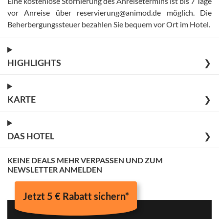
Eine kostenlose Stornierung des Anreisetermins ist bis 7 Tage
vor Anreise über reservierung@animod.de möglich
.
Die
Beherbergungssteuer bezahlen Sie bequem vor Ort im Hotel
.
HIGHLIGHTS
❯
KARTE
❯
DAS HOTEL
❯
KEINE DEALS MEHR VERPASSEN UND ZUM
NEWSLETTER ANMELDEN
Jetzt 5 € Rabatt sichern*