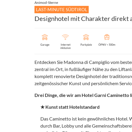
Animod-Sterne
LAST-MINUTE SÜDTIROL
Designhotel mit Charakter direkt 
Garage
Internet
Parkplatz
ÖPNV < 500m
inklusive
Entdecken Sie Madonna di Campiglio vom besten
zentral im Ort, in fußläufiger Nähe zu den Lifta
komplett renovierte Designhotel der traditionsre
zeitgenössischer Kunst und persönlichem Servic
Drei Dinge, die wir am Hotel Garni Caminetto l
★ Kunst statt Hotelstandard
Das Caminetto ist kein gewöhnliches Hotel. W
durch Bar, Lobby und alle Gemeinschaftsberei