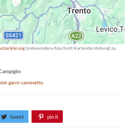
utzerklärung
(insbesondere Abschnitt Kartendarstellung) zu.
Campiglio
tel-garni-caminetto
tweet
pin it