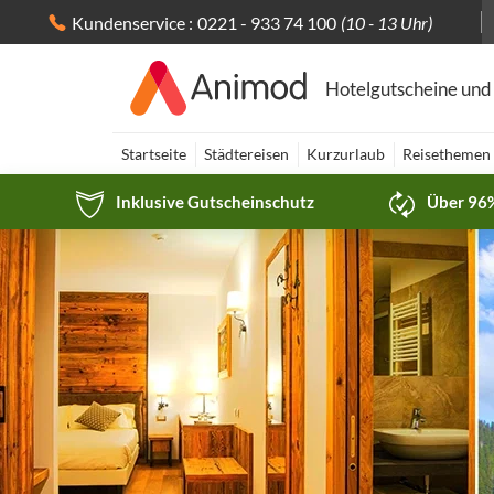
Kundenservice :
0221 - 933 74 100
(10 - 13 Uhr)
Hotelgutscheine und
Startseite
Städtereisen
Kurzurlaub
Reisethemen
Inklusive Gutscheinschutz
Über 96