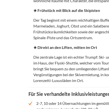
wohnliche Räume mit Charakter, die entspann
★ Frühstück mit Blick auf die Skipisten
Der Tag beginnt mit einem reichhaltigen Buf
Marmeladen, Joghurt, Obst und ein Salatberei
Frühstücksräumlichkeiten sowie der angeschl
Spinale-Piste und das Ortszentrum.
★ Direkt an den Liften, mitten im Ort
Die zentrale Lage ist ein echter Trumpf: Ski-
im Haus, der Flyski-Shuttle, welcher vom Tou
bringt Sie bequem zu den umliegenden Liftanl
Vergünstigungen bei der Skivermietung, in k
Lorenzetti-Luxusläden im Ort.
Für Sie verhandelte Inklusivleistunge
2-7, 10 oder 14 Übernachtungen im gemütli