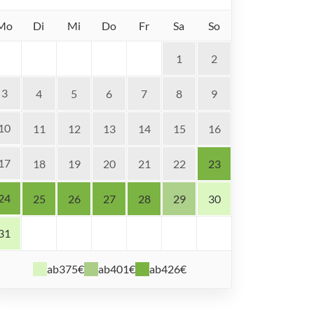
Mo
Di
Mi
Do
Fr
Sa
So
1
2
3
4
5
6
7
8
9
10
11
12
13
14
15
16
17
18
19
20
21
22
23
24
25
26
27
28
29
30
31
ab
375€
ab
401€
ab
426€