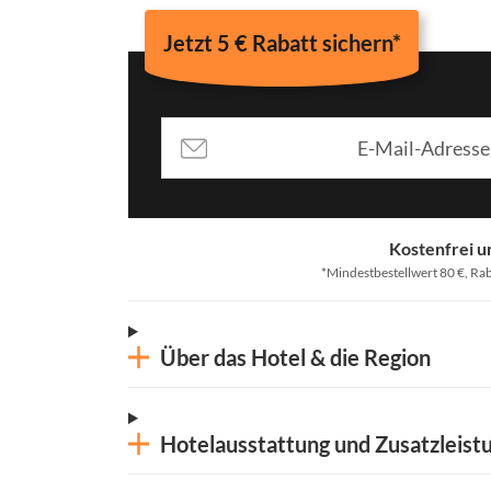
Jetzt 5 € Rabatt sichern*
Kostenfrei u
*Mindestbestellwert 80 €, Rab
Über das Hotel & die Region
Hotelausstattung und Zusatzleist