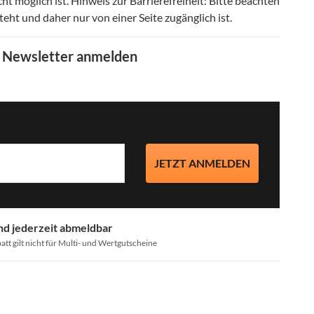
ht möglich ist
.
Hinweis zur Barrierefreiheit: Bitte beachten
eht und daher nur von einer Seite zugänglich ist
.
m Newsletter anmelden
JETZT ANMELDEN
nd jederzeit abmeldbar
att gilt nicht für Multi- und Wertgutscheine