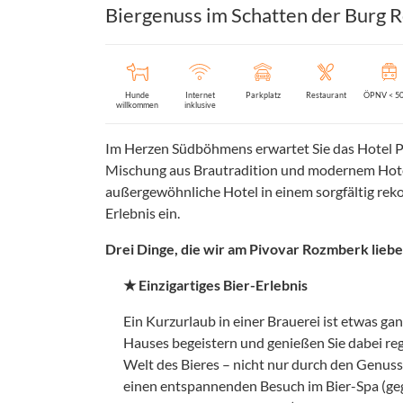
Biergenuss im Schatten der Burg
Hunde
Internet
Parkplatz
Restaurant
ÖPNV < 5
willkommen
inklusive
Im Herzen Südböhmens erwartet Sie das Hotel P
Mischung aus Brautradition und modernem Hotel
außergewöhnliche Hotel in einem sorgfältig rek
Erlebnis ein.
Drei Dinge, die wir am Pivovar Rozmberk liebe
★ Einzigartiges Bier-Erlebnis
Ein Kurzurlaub in einer Brauerei ist etwas ga
Hauses begeistern und genießen Sie dabei regi
Welt des Bieres – nicht nur durch den Genus
einen entspannenden Besuch im Bier-Spa (ge