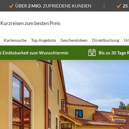
ÜBER
2 MIO.
ZUFRIEDENE KUNDEN
25
 Kurzreisen zum besten Preis
Kartensuche
Top Angebote
Geschenkideen
Direktbuchung
Ur
% Einlösbarkeit zum Wunschtermin
Bis zu 30 Tage