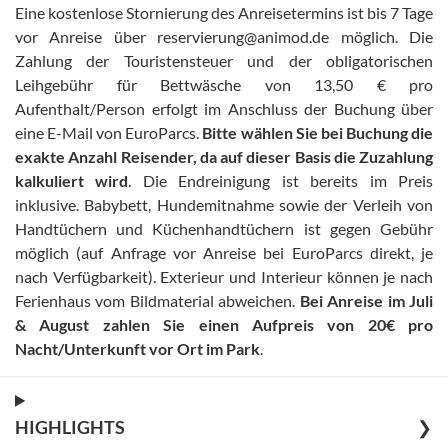
Eine kostenlose Stornierung des Anreisetermins ist bis 7 Tage
vor Anreise über reservierung@animod.de möglich
.
Die
Zahlung der Touristensteuer und der obligatorischen
Leihgebühr für Bettwäsche von 13,50 € pro
Aufenthalt/Person erfolgt im Anschluss der Buchung über
eine E-Mail von EuroParcs
.
Bitte wählen Sie bei Buchung die
exakte Anzahl Reisender, da auf dieser Basis die Zuzahlung
kalkuliert wird
.
Die Endreinigung ist bereits im Preis
inklusive
.
Babybett, Hundemitnahme sowie der Verleih von
Handtüchern und Küchenhandtüchern ist gegen Gebühr
möglich (auf Anfrage vor Anreise bei EuroParcs direkt, je
nach Verfügbarkeit)
.
Exterieur und Interieur können je nach
Ferienhaus vom Bildmaterial abweichen
.
Bei Anreise im Juli
& August zahlen Sie einen Aufpreis von 20€ pro
Nacht/Unterkunft vor Ort im Park
.
HIGHLIGHTS
❯