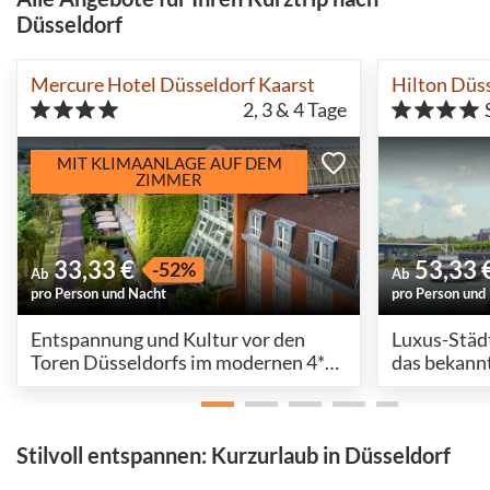
Düsseldorf
Mercure Hotel Düsseldorf Kaarst
Hilton Düs
2, 3 & 4
Tage
MIT KLIMAANLAGE AUF DEM
ZIMMER
33,33 €
53,33 
-52%
Ab
Ab
pro Person und Nacht
pro Person und
Entspannung und Kultur vor den
Luxus-Städt
Toren Düsseldorfs im modernen 4*
das bekann
Hotel
Stilvoll entspannen: Kurzurlaub in Düsseldorf