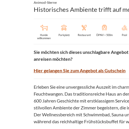
Animod-Sterne
Historisches Ambiente trifft auf 
Hunde
Parkplatz
Restaurant
ÖPNV < 500m
Pool
willkommen
Sie möchten sich dieses unschlagbare Angebot j
anreisen möchten?
Hier gelangen Sie zum Angebot als Gutschein
Erleben Sie eine unvergessliche Auszeit im cha
Feuchtwangen. Das traditionsreiche Haus an de
600 Jahren Geschichte mit erstklassigem Servic
stilvollen Ambiente der Zimmer begeistern, die 
Der Wellnessbereich mit Schwimmbad, Sauna und D
während das reichhaltige Frühstücksbuffet fü