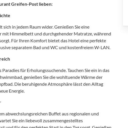
urant Greifen-Post lieben:
ächte
lt sich in jedem Raum wider. Genießen Sie eine
 mit Himmelbett und durchgehender Matratze, während
rgt. Für Ihren Komfort bietet das Hotel eine perfekte
klusive separatem Bad und WC und kostenfreiem W-LAN.
reich
s Paradies für Erholungssuchende. Tauchen Sie ein in das
chwimmbad, genießen Sie die wohltuende Wärme der
pfbad. Die beruhigende Atmosphäre lässt den Alltag
neue Energie.
r
nem abwechslungsreichen Buffet aus regionalen und
artet Sie ein liebevoll zusammengestelltes
st und für den perfekten Start in den Tag sorgt. Genießen