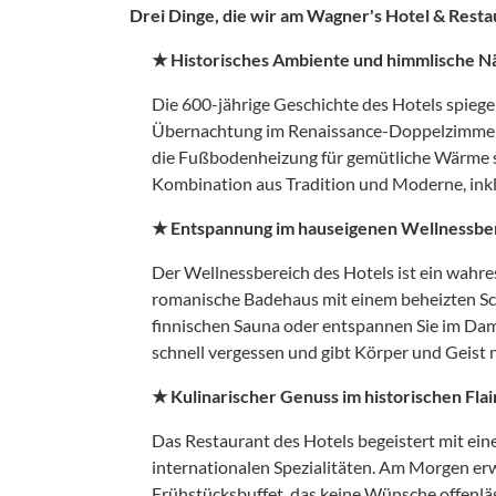
Drei Dinge, die wir am Wagner's Hotel & Resta
★ Historisches Ambiente und himmlische N
Die 600-jährige Geschichte des Hotels spiege
Übernachtung im Renaissance-Doppelzimmer
die Fußbodenheizung für gemütliche Wärme so
Kombination aus Tradition und Moderne, in
★ Entspannung im hauseigenen Wellnessbe
Der Wellnessbereich des Hotels ist ein wahre
romanische Badehaus mit einem beheizten S
finnischen Sauna oder entspannen Sie im Dam
schnell vergessen und gibt Körper und Geist 
★ Kulinarischer Genuss im historischen Flai
Das Restaurant des Hotels begeistert mit ei
internationalen Spezialitäten. Am Morgen erw
Frühstücksbuffet, das keine Wünsche offenläs