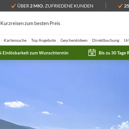
ÜBER
2 MIO.
ZUFRIEDENE KUNDEN
2
 Kurzreisen zum besten Preis
Kartensuche
Top Angebote
Geschenkideen
Direktbuchung
Ur
% Einlösbarkeit zum Wunschtermin
Bis zu 30 Tage