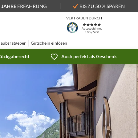
5 JAHRE
ERFAHRUNG
BIS ZU 50 % SPAREN
VERTRAUEN DURCH
Ausgezeichnet
5.00 / 5.00
laubsratgeber
Gutschein einlösen
 Rückgaberecht
Auch perfekt als Geschenk