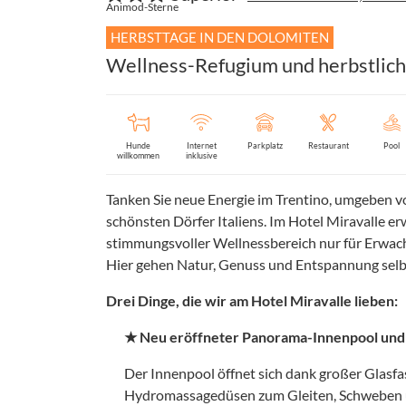
Animod-Sterne
HERBSTTAGE IN DEN DOLOMITEN
Wellness-Refugium und herbstlich
Hunde
Internet
Parkplatz
Restaurant
Pool
willkommen
inklusive
Tanken Sie neue Energie im Trentino, umgeben 
schönsten Dörfer Italiens. Im Hotel Miravalle er
stimmungsvoller Wellnessbereich nur für Erwac
Hier gehen Natur, Genuss und Entspannung selb
Drei Dinge, die wir am Hotel Miravalle lieben:
★ Neu eröffneter Panorama-Innenpool und
Der Innenpool öffnet sich dank großer Glasf
Hydromassagedüsen zum Gleiten, Schweben un