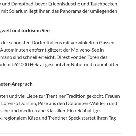
auna und Dampfbad, bevor Erlebnisdusche und Tauchbecken
l mit Solarium liegt Ihnen das Panorama der umliegenden
gwelt und türkisem See
m der schönsten Dörfer Italiens mit verwinkelten Gassen
Autominuten entfernt glitzert der Molveno-See in
mano sind schnell erreicht. Direkt vor den Toren des
rk mit 62.000 Hektar geschützter Natur und traumhaften
ometer-Anspruch
ten und viel Liebe zur Trentiner Tradition gekocht. Freuen
an Lorenzo Dorsino, Pilze aus den Dolomiten-Wäldern und
ische und mediterrane Klassiker. Ein reichhaltiges
regionalem Käse und Trentiner Speck startet Ihren Tag