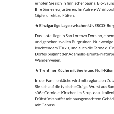
erholen Sie sich in finnischer Sauna, Bio-S
Ihre Sinne neu justieren. Im Außen-Whirlpoo
Gipfel direkt zu Füßen.
★ Einzigartige Lage zwischen UNESCO-Ber
Das Hotel liegt in San Lorenzo Dorsino, eine
und geheimnisvollen Burgruinen. Nur wenige 
leuchtendem Türkis, und auch die Terme di Co
Dorfes beginnt der Adamello-Brenta-Naturpa
Wanderwegen.
★ Trentiner Küche mit Seele und Null-Kil
In der Familienküche wird mit regionalen Zuta
Sie sich auf die typische Ciuìga-Wurst aus S
süße Corniole-Kirschen im Sirup, dazu italien
Frühstücksbuffet mit hausgemachtem Gebäck, 
mit Genuss.