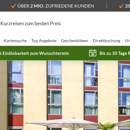
ÜBER
2 MIO.
ZUFRIEDENE KUNDEN
2
 Kurzreisen zum besten Preis
Kartensuche
Top Angebote
Geschenkideen
Direktbuchung
Ur
% Einlösbarkeit zum Wunschtermin
Bis zu 30 Tage