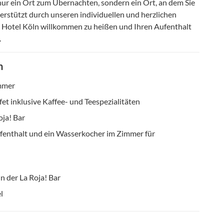
nur ein Ort zum Übernachten, sondern ein Ort, an dem Sie
rstützt durch unseren individuellen und herzlichen
Ro Hotel Köln willkommen zu heißen und Ihren Aufenthalt
.
n
mmer
t inklusive Kaffee- und Teespezialitäten
oja! Bar
fenthalt und ein Wasserkocher im Zimmer für
n der La Roja! Bar
l