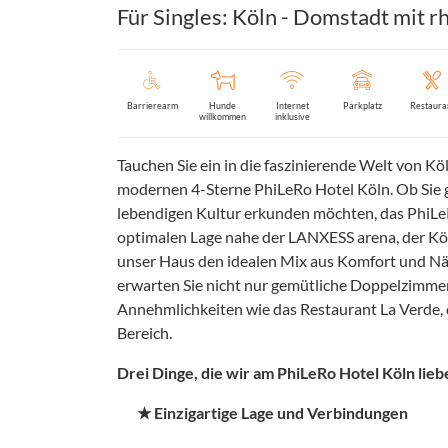
Für Singles: Köln - Domstadt mit
Barrierearm
Hunde
Internet
Parkplatz
Restaura
willkommen
inklusive
Tauchen Sie ein in die faszinierende Welt von K
modernen 4-Sterne PhiLeRo Hotel Köln. Ob Sie ges
lebendigen Kultur erkunden möchten, das PhiLeR
optimalen Lage nahe der LANXESS arena, der Kö
unser Haus den idealen Mix aus Komfort und Näh
erwarten Sie nicht nur gemütliche Doppelzimmer 
Annehmlichkeiten wie das Restaurant La Verde, d
Bereich.
Drei Dinge, die wir am PhiLeRo Hotel Köln lieb
★ Einzigartige Lage und Verbindungen