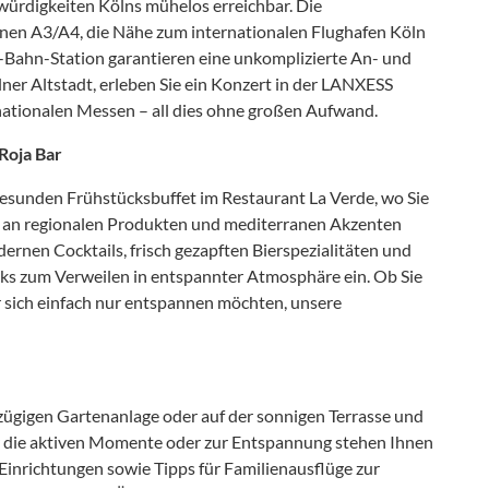
würdigkeiten Kölns mühelos erreichbar. Die
nen A3/A4, die Nähe zum internationalen Flughafen Köln
-Bahn-Station garantieren eine unkomplizierte An- und
lner Altstadt, erleben Sie ein Konzert in der LANXESS
rnationalen Messen – all dies ohne großen Aufwand.
Roja Bar
 gesunden Frühstücksbuffet im Restaurant La Verde, wo Sie
l an regionalen Produkten und mediterranen Akzenten
ernen Cocktails, frisch gezapften Bierspezialitäten und
ks zum Verweilen in entspannter Atmosphäre ein. Ob Sie
r sich einfach nur entspannen möchten, unsere
zügigen Gartenanlage oder auf der sonnigen Terrasse und
Für die aktiven Momente oder zur Entspannung stehen Ihnen
Einrichtungen sowie Tipps für Familienausflüge zur