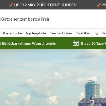
ÜBER
2 MIO.
ZUFRIEDENE KUNDEN
2
 Kurzreisen zum besten Preis
Kartensuche
Top Angebote
Geschenkideen
Direktbuchung
Ur
% Einlösbarkeit zum Wunschtermin
Bis zu 30 Tage