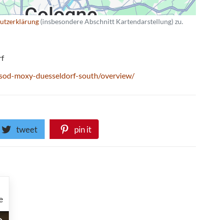
utzerklärung
(insbesondere Abschnitt Kartendarstellung) zu.
rf
sod-moxy-duesseldorf-south/overview/
tweet
pin it
e