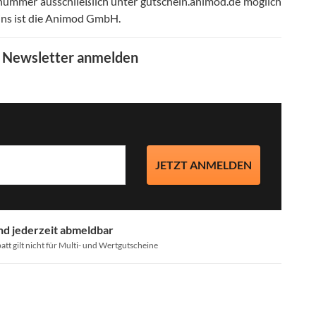
nummer ausschließlich unter gutschein.animod.de möglich
ins ist die Animod GmbH
.
m Newsletter anmelden
JETZT ANMELDEN
nd jederzeit abmeldbar
att gilt nicht für Multi- und Wertgutscheine