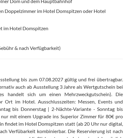
Kölner Dom und dem Hauptbahnhof
eten Doppelzimmer im Hotel Domspitzen oder Hotel
fet im Hotel Domspitzen
Gebühr & nach Verfügbarkeit)
stellung bis zum 07.08.2027 gültig und frei übertragbar
.
ernativ auch ab Ausstellung 3 Jahre als Wertgutschein bei
(es handelt sich um einen Mehrzweckgutschein)
.
Die
or Ort im Hotel
.
Ausschlusszeiten: Messen, Events und
nntag bis Donnerstag | 2-Nächte-Variante - Sonntag bis
 nur mit einem Upgrade ins Superior Zimmer für 80€ pro
n findet im Hotel Domspitzen statt (ab 20 Uhr nur digital,
ach Verfübarkeit kombinierbar
.
Die Reservierung ist nach