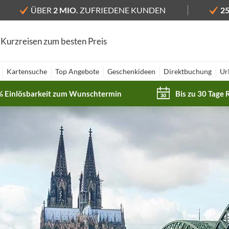
ÜBER
2 MIO.
ZUFRIEDENE KUNDEN
2
 Kurzreisen zum besten Preis
Kartensuche
Top Angebote
Geschenkideen
Direktbuchung
Ur
% Einlösbarkeit zum Wunschtermin
Bis zu 30 Tage