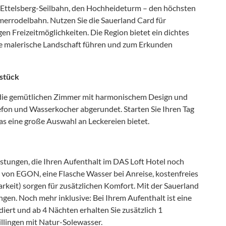
e Ettelsberg-Seilbahn, den Hochheideturm – den höchsten
errodelbahn. Nutzen Sie die Sauerland Card für
en Freizeitmöglichkeiten. Die Region bietet ein dichtes
e malerische Landschaft führen und zum Erkunden
stück
h die gemütlichen Zimmer mit harmonischem Design und
fon und Wasserkocher abgerundet. Starten Sie Ihren Tag
as eine große Auswahl an Leckereien bietet.
eistungen, die Ihren Aufenthalt im DAS Loft Hotel noch
on EGON, eine Flasche Wasser bei Anreise, kostenfreies
eit) sorgen für zusätzlichen Komfort. Mit der Sauerland
gen. Noch mehr inklusive: Bei Ihrem Aufenthalt ist eine
iert und ab 4 Nächten erhalten Sie zusätzlich 1
illingen mit Natur-Solewasser.