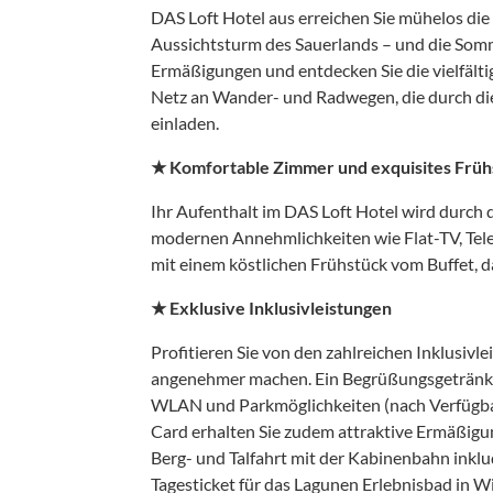
DAS Loft Hotel aus erreichen Sie mühelos di
Aussichtsturm des Sauerlands – und die Somm
Ermäßigungen und entdecken Sie die vielfältig
Netz an Wander- und Radwegen, die durch di
einladen.
★ Komfortable Zimmer und exquisites Früh
Ihr Aufenthalt im DAS Loft Hotel wird durc
modernen Annehmlichkeiten wie Flat-TV, Tele
mit einem köstlichen Frühstück vom Buffet, d
★ Exklusive Inklusivleistungen
Profitieren Sie von den zahlreichen Inklusivl
angenehmer machen. Ein Begrüßungsgetränk v
WLAN und Parkmöglichkeiten (nach Verfügbark
Card erhalten Sie zudem attraktive Ermäßigun
Berg- und Talfahrt mit der Kabinenbahn inklud
Tagesticket für das Lagunen Erlebnisbad in W