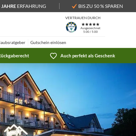
5 JAHRE
ERFAHRUNG
BIS ZU 50 % SPAREN
VERTRAUEN DURCH
Ausgezeichnet
5.00 / 5.00
laubsratgeber
Gutschein einlösen
 Rückgaberecht
Auch perfekt als Geschenk