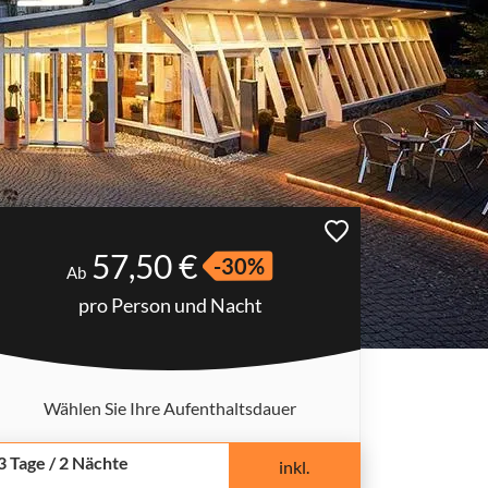
57,50 €
-30%
Ab
pro Person und Nacht
Wählen Sie Ihre Aufenthaltsdauer
3 Tage / 2 Nächte
inkl.