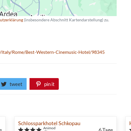
utzerklärung
(insbesondere Abschnitt Kartendarstellung) zu.
s/Italy/Rome/Best-Western-Cinemusic-Hotel/98345
tweet
pin it
Schlossparkhotel Schkopau
Animod
e
6
Tage