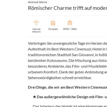
Animod-Sterne
Römischer Charme trifft auf moder
Internet
Parkplatz
ÖPNV < 500m
inklusive
Verbringen Sie unvergessliche Tage im Herzen de
Aufenthalt im Best Western Cinemusic Hotel in
traditionsreichen Stadtteil San Giovanni, in fuß
berühmten Kolosseums. Die Mischung aus histo
besonderes Ambiente, das Film- und Musikliebh
urbanem Komfort. Dank der guten Anbindung an
Sehenswürdigkeiten schnell erreichbar.
Drei Dinge, die wir am Best Western Cinemusic
★ Das außergewöhnliche Design mit Film-
Das Interieur des Hotels ist eine Hommage a