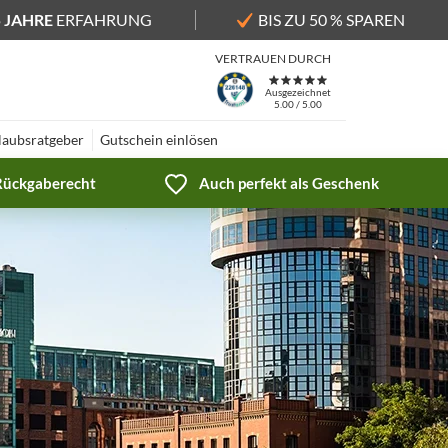
5 JAHRE
ERFAHRUNG
BIS ZU 50 % SPAREN
VERTRAUEN DURCH
Ausgezeichnet
5.00 / 5.00
laubsratgeber
Gutschein einlösen
 Rückgaberecht
Auch perfekt als Geschenk