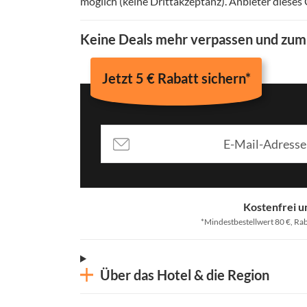
möglich (keine Drittakzeptanz)
.
Anbieter dieses
Keine Deals mehr verpassen und zu
Jetzt 5 € Rabatt sichern*
Kostenfrei u
*Mindestbestellwert 80 €, Rab
Über das Hotel & die Region