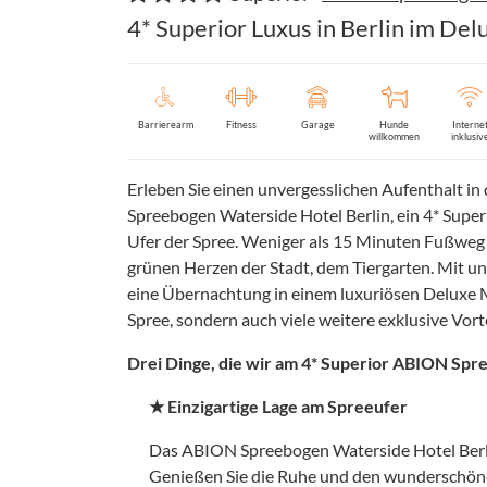
4* Superior Luxus in Berlin im De
Barrierearm
Fitness
Garage
Hunde
Interne
willkommen
inklusiv
Erleben Sie einen unvergesslichen Aufenthalt i
Spreebogen Waterside Hotel Berlin, ein 4* Superi
Ufer der Spree. Weniger als 15 Minuten Fußweg
grünen Herzen der Stadt, dem Tiergarten. Mit uns
eine Übernachtung in einem luxuriösen Deluxe
Spree, sondern auch viele weitere exklusive Vorte
Drei Dinge, die wir am 4* Superior ABION Spre
★ Einzigartige Lage am Spreeufer
Das ABION Spreebogen Waterside Hotel Berlin
Genießen Sie die Ruhe und den wunderschönen 