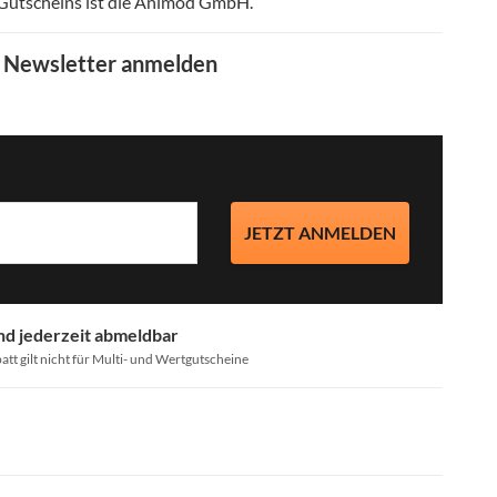
 Gutscheins ist die Animod GmbH
.
m Newsletter anmelden
JETZT ANMELDEN
nd jederzeit abmeldbar
att gilt nicht für Multi- und Wertgutscheine