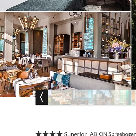
Superior
ABION Spreebogen W