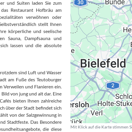
r und Suiten laden Sie zum
gt das Restaurant Hofbräu am
pezialitäten verwöhnen oder
Selbstverständlich stellt Ihnen
re körperliche und seelische
chen Sauna, Dampfsauna und
Datensc
sich lassen und die absolute
 trotzdem sind Luft und Wasser
tadt am Fuße des Teutoburger
m Verweilen und Flanieren ein.
Bild von jung und alt dar. Eine
Cafés bieten Ihnen zahlreiche
 über der Stadt befindet sich
rzählt von der Salzgewinnung in
nd Stadtfeste. Das Besondere
Mit Klick auf die Karte stimmen S
esundheitsangebote, die diese