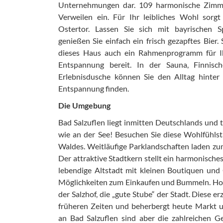
Unternehmungen dar. 109 harmonische Zimme
Verweilen ein. Für Ihr leibliches Wohl sor
Ostertor. Lassen Sie sich mit bayrischen S
genießen Sie einfach ein frisch gezapftes Bier. 
dieses Haus auch ein Rahmenprogramm für Ih
Entspannung bereit. In der Sauna, Finnis
Erlebnisdusche können Sie den Alltag hinter 
Entspannung finden.
Die Umgebung
Bad Salzuflen liegt inmitten Deutschlands und
wie an der See! Besuchen Sie diese Wohlfühls
Waldes. Weitläufige Parklandschaften laden zu
Der attraktive Stadtkern stellt ein harmonisches 
lebendige Altstadt mit kleinen Boutiquen und 
Möglichkeiten zum Einkaufen und Bummeln. Hoch
der Salzhof, die „gute Stube“ der Stadt. Diese e
früheren Zeiten und beherbergt heute Markt u
an Bad Salzuflen sind aber die zahlreichen G