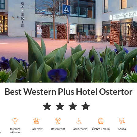
Best Western Plus Hotel Ostertor
Internet
Parkplatz
Restaurant
Barrierearm
ÖPNV < 500m
Sauna
n
inklusive