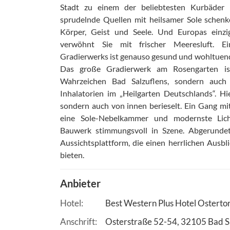
Stadt zu einem der beliebtesten Kurbäder
sprudelnde Quellen mit heilsamer Sole schenk
Körper, Geist und Seele. Und Europas einzig
verwöhnt Sie mit frischer Meeresluft. E
Gradierwerks ist genauso gesund und wohltuend
Das große Gradierwerk am Rosengarten ist 
Wahrzeichen Bad Salzuflens, sondern auch 
Inhalatorien im „Heilgarten Deutschlands“. H
sondern auch von innen berieselt. Ein Gang mi
eine Sole-Nebelkammer und modernste Lich
Bauwerk stimmungsvoll in Szene. Abgerunde
Aussichtsplattform, die einen herrlichen Ausb
bieten.
Anbieter
Hotel
Best Western Plus Hotel Osterto
Anschrift
Osterstraße 52-54
32105
Bad S