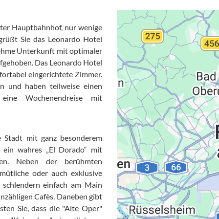
urter Hauptbahnhof, nur wenige
grüßt Sie das Leonardo Hotel
nehme Unterkunft mit optimaler
ufgehoben. Das Leonardo Hotel
fortabel eingerichtete Zimmer.
n und haben teilweise einen
 eine Wochenendreise mit
ine Stadt mit ganz besonderem
Datensc
t ein wahres „El Dorado“ mit
tren. Neben der berühmten
emütliche oder auch exklusive
 schlendern einfach am Main
unzähligen Cafès. Daneben gibt
ten Sie, dass die "Alte Oper"