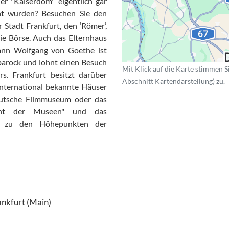
r "Kaiserdom" eigentlich gar
nt wurden? Besuchen Sie den
Stadt Frankfurt, den ‘Römer’,
die Börse. Auch das Elternhaus
ann Wolfgang von Goethe ist
tbarock und lohnt einen Besuch
Mit Klick auf die Karte stimmen S
. Frankfurt besitzt darüber
Abschnitt Kartendarstellung) zu.
nternational bekannte Häuser
Deutsche Filmmuseum oder das
ht der Museen" und das
r zu den Höhepunkten der
ankfurt (Main)