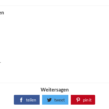
en
r
Weitersagen
teilen
tweet
pin it