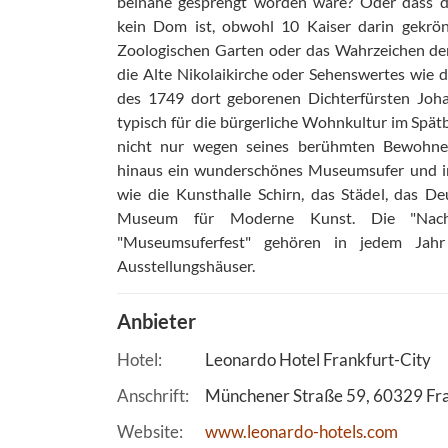
beinahe gesprengt worden wäre? Oder dass de
kein Dom ist, obwohl 10 Kaiser darin gekrö
Zoologischen Garten oder das Wahrzeichen der 
die Alte Nikolaikirche oder Sehenswertes wie 
des 1749 dort geborenen Dichterfürsten Joh
typisch für die bürgerliche Wohnkultur im Spä
nicht nur wegen seines berühmten Bewohners
hinaus ein wunderschönes Museumsufer und i
wie die Kunsthalle Schirn, das Städel, das 
Museum für Moderne Kunst. Die "Nac
"Museumsuferfest" gehören in jedem Jah
Ausstellungshäuser.
Anbieter
Hotel
Leonardo Hotel Frankfurt-City
Anschrift
Münchener Straße 59
60329
Fr
Website
www.leonardo-hotels.com