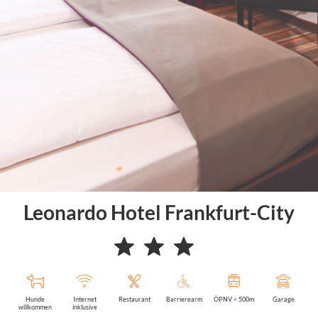
Leonardo Hotel Frankfurt-City
Hunde
Internet
Restaurant
Barrierearm
ÖPNV < 500m
Garage
willkommen
inklusive