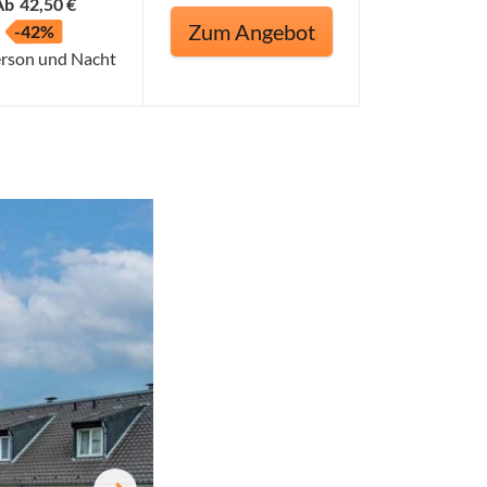
Ab
42,50 €
Zum Angebot
-42%
erson und Nacht