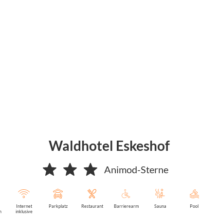
Waldhotel Eskeshof
Animod-Sterne
Internet
Parkplatz
Restaurant
Barrierearm
Sauna
Pool
n
inklusive