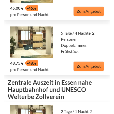
45,00 €
-46%
Zum Angebot
pro Person und Nacht
5 Tage / 4 Nächte, 2
Personen,
Doppelzimmer,
Frühstück
43,75 €
-48%
Zum Angebot
pro Person und Nacht
Zentrale Auszeit in Essen nahe
Hauptbahnhof und UNESCO
Welterbe Zollverein
2 Tage / 1 Nacht, 2