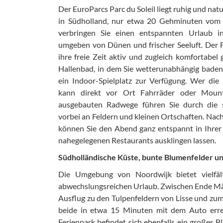
Der EuroParcs Parc du Soleil liegt ruhig und n
in Südholland, nur etwa 20 Gehminuten vom 
verbringen Sie einen entspannten Urlaub in
umgeben von Dünen und frischer Seeluft. Der Fer
ihre freie Zeit aktiv und zugleich komfortabel 
Hallenbad, in dem Sie wetterunabhängig baden
ein Indoor-Spielplatz zur Verfügung. Wer d
kann direkt vor Ort Fahrräder oder Mounta
ausgebauten Radwege führen Sie durch die 
vorbei an Feldern und kleinen Ortschaften. Nach
können Sie den Abend ganz entspannt in Ihrer
nahegelegenen Restaurants ausklingen lassen.
Südholländische Küste, bunte Blumenfelder un
Die Umgebung von Noordwijk bietet vielfält
abwechslungsreichen Urlaub. Zwischen Ende Mär
Ausflug zu den Tulpenfeldern von Lisse und zu
beide in etwa 15 Minuten mit dem Auto erre
Ferienpark befindet sich ebenfalls ein großes