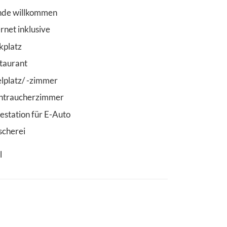
de willkommen
ernet inklusive
kplatz
taurant
elplatz/ -zimmer
htraucherzimmer
estation für E-Auto
cherei
l