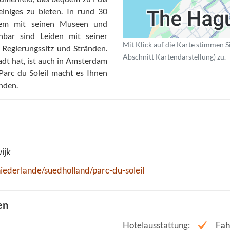
 einiges zu bieten. In rund 30
rlem mit seinen Museen und
hbar sind Leiden mit seiner
Mit Klick auf die Karte stimmen S
Regierungssitz und Stränden.
Abschnitt Kartendarstellung) zu.
adt hat, ist auch in Amsterdam
arc du Soleil macht es Ihnen
inden.
ijk
ederlande/suedholland/parc-du-soleil
en
Hotelausstattung
Fah