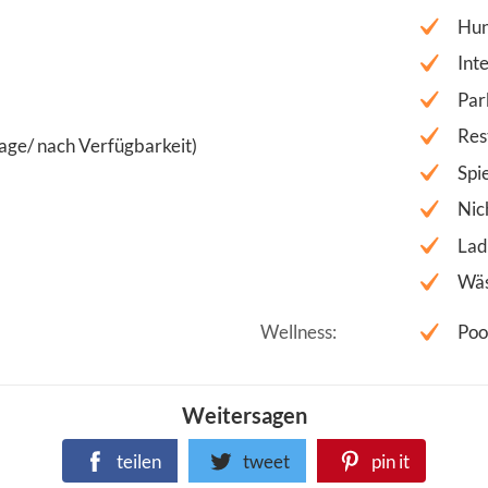
Hun
Int
Par
Res
age/ nach Verfügbarkeit)
Spi
Nic
Lad
Wäs
Wellness
Poo
Weitersagen
teilen
tweet
pin it