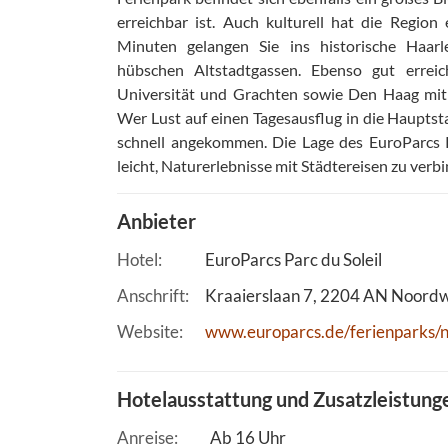
erreichbar ist. Auch kulturell hat die Region
Minuten gelangen Sie ins historische Haa
hübschen Altstadtgassen. Ebenso gut erreic
Universität und Grachten sowie Den Haag mit 
Wer Lust auf einen Tagesausflug in die Hauptst
schnell angekommen. Die Lage des EuroParcs P
leicht, Naturerlebnisse mit Städtereisen zu verb
Anbieter
Hotel
EuroParcs Parc du Soleil
Anschrift
Kraaierslaan 7
2204 AN
Noordw
Website
www.europarcs.de/ferienparks/ni
Hotelausstattung und Zusatzleistung
Anreise
Ab 16 Uhr