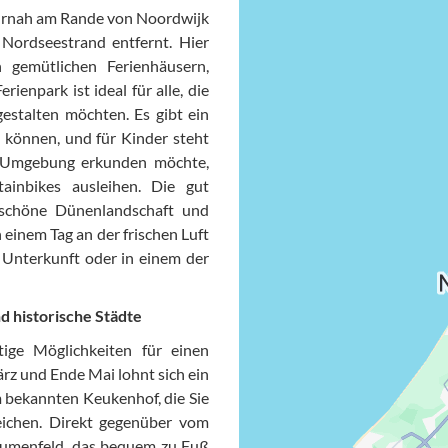
aturnah am Rande von Noordwijk
Nordseestrand entfernt. Hier
 gemütlichen Ferienhäusern,
ienpark ist ideal für alle, die
gestalten möchten. Es gibt ein
 können, und für Kinder steht
ie Umgebung erkunden möchte,
inbikes ausleihen. Die gut
schöne Dünenlandschaft und
 einem Tag an der frischen Luft
Datensc
 Unterkunft oder in einem der
d historische Städte
ige Möglichkeiten für einen
z und Ende Mai lohnt sich ein
m bekannten Keukenhof, die Sie
ichen. Direkt gegenüber vom
 Blumenfeld, das bequem zu Fuß