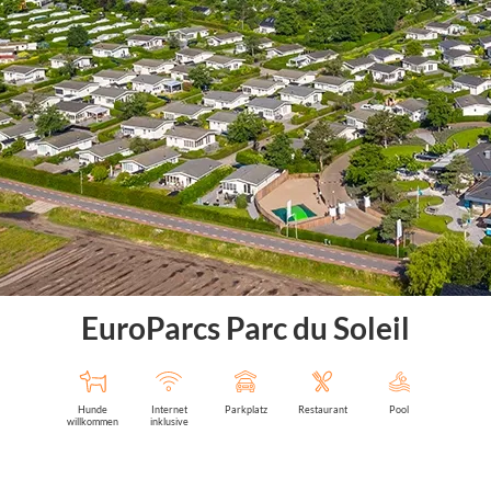
EuroParcs Parc du Soleil
Hunde
Internet
Parkplatz
Restaurant
Pool
willkommen
inklusive