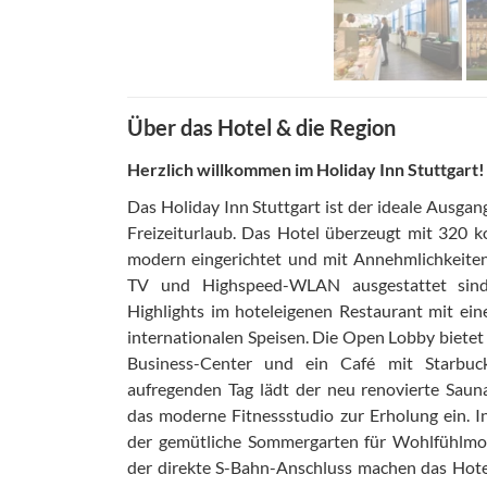
Über das Hotel & die Region
Herzlich willkommen im Holiday Inn Stuttgart!
Das Holiday Inn Stuttgart ist der ideale Ausga
Freizeiturlaub. Das Hotel überzeugt mit 320 k
modern eingerichtet und mit Annehmlichkeiten
TV und Highspeed-WLAN ausgestattet sind.
Highlights im hoteleigenen Restaurant mit ei
internationalen Speisen. Die Open Lobby biete
Business-Center und ein Café mit Starbuck
aufregenden Tag lädt der neu renovierte Saun
das moderne Fitnessstudio zur Erholung ein. I
der gemütliche Sommergarten für Wohlfühlmo
der direkte S-Bahn-Anschluss machen das Hotel