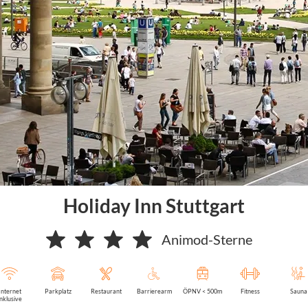
Holiday Inn Stuttgart
Animod-Sterne
Internet
Parkplatz
Restaurant
Barrierearm
ÖPNV < 500m
Fitness
Sauna
inklusive