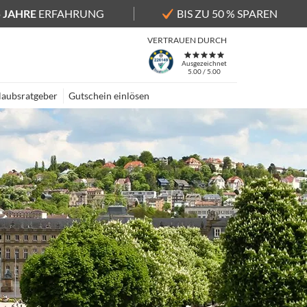
5 JAHRE
ERFAHRUNG
BIS ZU 50 % SPAREN
VERTRAUEN DURCH
Ausgezeichnet
5.00 / 5.00
laubsratgeber
Gutschein einlösen