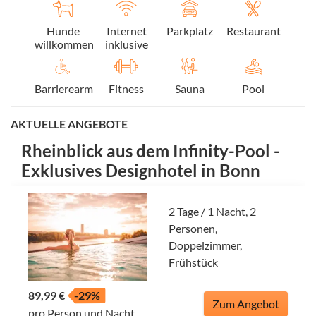
Hunde
Internet
Parkplatz
Restaurant
willkommen
inklusive
Barrierearm
Fitness
Sauna
Pool
AKTUELLE ANGEBOTE
Rheinblick aus dem Infinity-Pool -
Exklusives Designhotel in Bonn
2 Tage / 1 Nacht, 2
Personen,
Doppelzimmer,
Frühstück
89,99 €
-29%
Zum Angebot
pro Person und Nacht