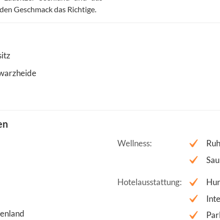
eden Geschmack das Richtige.
itz
warzheide
en
Wellness
Ruh
Sau
Hotelausstattung
Hun
Int
eenland
Par