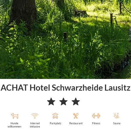
ACHAT Hotel Schwarzheide Lausitz
Hunde
Internet
Parkplatz
Restaurant
Fitness
Sauna
willkommen
inklusive