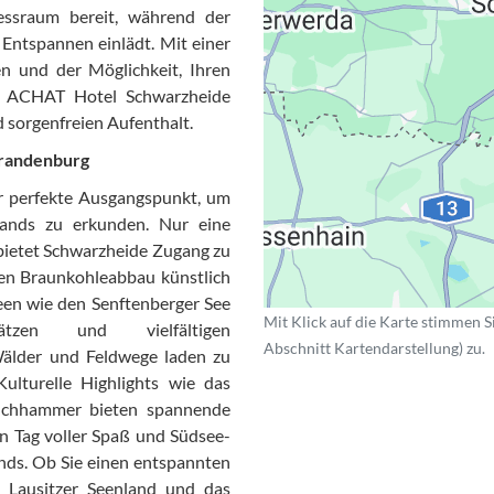
Datensc
essraum bereit, während der
ntspannen einlädt. Mit einer
n und der Möglichkeit, Ihren
das ACHAT Hotel Schwarzheide
 sorgenfreien Aufenthalt.
Brandenburg
r perfekte Ausgangspunkt, um
nlands zu erkunden. Nur eine
bietet Schwarzheide Zugang zu
den Braunkohleabbau künstlich
Seen wie den Senftenberger See
Mit Klick auf die Karte stimmen S
tzen und vielfältigen
Abschnitt Kartendarstellung) zu.
Wälder und Feldwege laden zu
lturelle Highlights wie das
auchhammer bieten spannende
en Tag voller Spaß und Südsee-
lands. Ob Sie einen entspannten
s Lausitzer Seenland und das