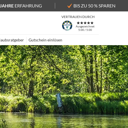
 JAHRE
ERFAHRUNG
BIS ZU 50 % SPAREN
VERTRAUEN DURCH
Ausgezeichnet
5.00 / 5.00
laubsratgeber
Gutschein einlösen