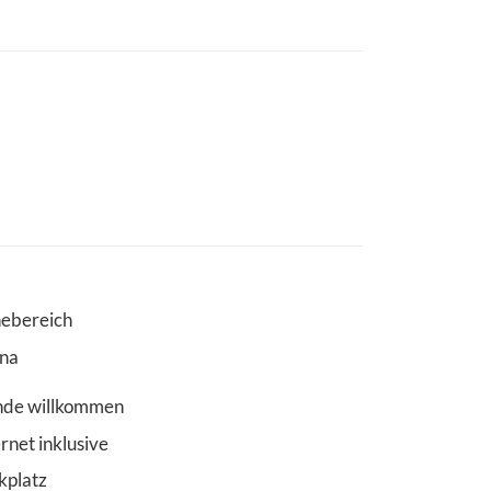
ebereich
na
de willkommen
ernet inklusive
kplatz