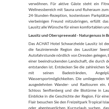
verwöhnen. Für aktive Gäste steht ein Fitn
Wellnessbereich mit Sauna und Ruheraum zum E
24-Stunden-Rezeption, kostenlosen Parkplätze
vierbeinigen Freund mitzubringen, erfüllt 
Lausitz alle Wünsche für einen komfortablen und
Lausitz und Oberspreewald - Naturgenuss in 
Das ACHAT Hotel Schwarzheide Lausitz ist de
die faszinierende Region des Lausitzer See
Autofahrstunde nördlich von Dresden gelegen, 
einer beeindruckenden Landschaft, die durch 
entstanden ist. Entdecken Sie die zahlreichen 
mit seinen Badestränden, Angelplä
Wassersportmöglichkeiten. Die umliegenden 
ausgedehnten Wander- und Radtouren ein. Ku
Schloss Senftenberg und die Biotürme in L
Einblicke in die Geschichte der Region. Für ein
Flair besuchen Sie den Freizeitpark Tropical Is
oder abenteuerlichen Kurzurlaub suchen, da