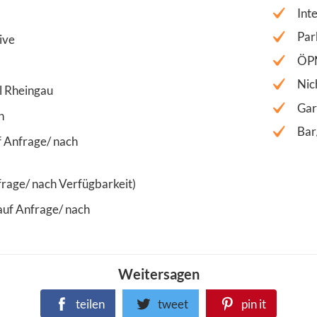
Int
Par
ive
ÖP
Nic
el Rheingau
Gar
h
Bar
f Anfrage/ nach
frage/ nach Verfügbarkeit)
auf Anfrage/ nach
Weitersagen
teilen
tweet
pin it