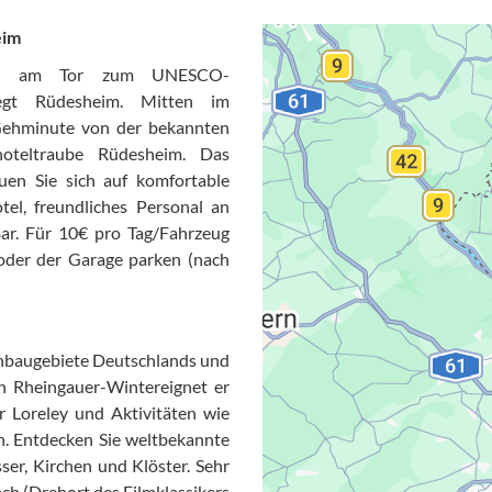
eim
 und am Tor zum UNESCO-
liegt Rüdesheim. Mitten im
 Gehminute von der bekannten
hoteltraube Rüdesheim. Das
uen Sie sich auf komfortable
l, freundliches Personal an
ar. Für 10€ pro Tag/Fahrzeug
oder der Garage parken (nach
Datensc
anbaugebiete Deutschlands und
n Rheingauer-Wintereignet er
r Loreley und Aktivitäten wie
. Entdecken Sie weltbekannte
sser, Kirchen und Klöster. Sehr
ch (Drehort des Filmklassikers