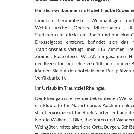
Herzlich willkommen im Hotel Traube Rüdesh
Inmitten berühmtester Weinbaulagen
Weltkulturerbe „Oberes Mittelrheintal“, 
Stadtzentrum, direkt am Rhein und nur eine
Drosselgasse entfernt, befindet sich das 
Traditionshaus verfügt über 113 Zimmer. Fre
Zimmer, kostenloses W-LAN im gesamten Hote
der Rezeption und eine gemütlichen Lounge B
können Sie auf den hoteleigenen Parkplätzen 
Verfügbarkeit).
Ihr Urlaub im Traumziel Rheingau
Der Rheingau ist eines der bekanntesten Wein
ein Eldorado für Naturfreunde. Auch im milde
sich hervorragend für Rheinfahrten entlang de
Nordic-Walken, E-Bike, Radfahren und Wandern
Weingüter, mittelalterliche Orte, Burgen, Schlö
zu empfehlen: Das weltberühmte Kloster Eberba