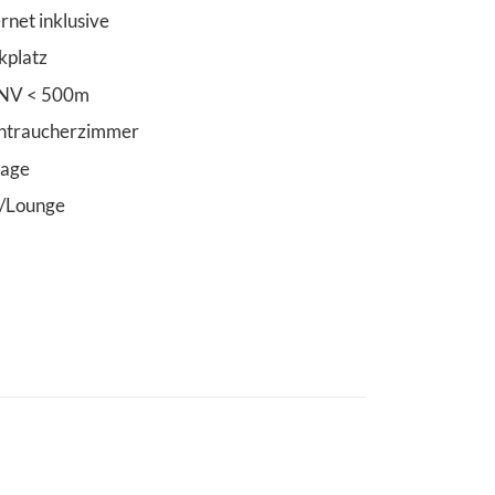
ernet inklusive
kplatz
NV < 500m
htraucherzimmer
age
/Lounge