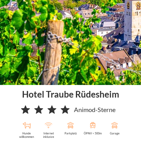
Hotel Traube Rüdesheim
Animod-Sterne
Hunde
Internet
Parkplatz
ÖPNV < 500m
Garage
willkommen
inklusive