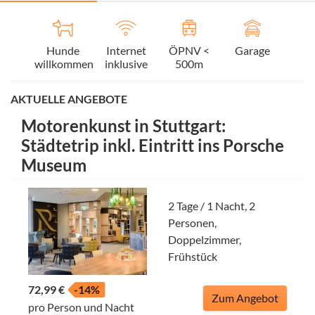
Hunde
Internet
ÖPNV <
Garage
willkommen
inklusive
500m
AKTUELLE ANGEBOTE
Motorenkunst in Stuttgart:
Städtetrip inkl. Eintritt ins Porsche
Museum
2 Tage / 1 Nacht, 2
Personen,
Doppelzimmer,
Frühstück
72,99 €
-14%
Zum Angebot
pro Person und Nacht