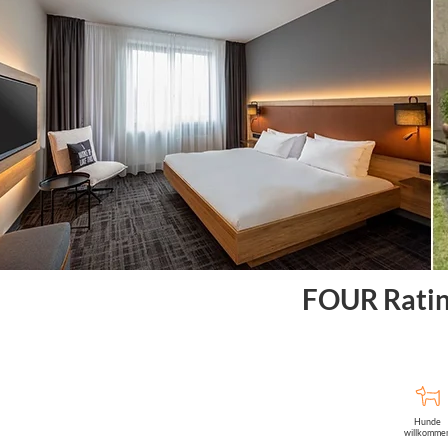
FOUR Ratin
Hunde
willkomme