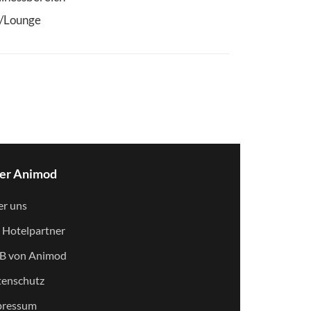
/Lounge
er Animod
r uns
 Hotelpartner
B von Animod
enschutz
pressum