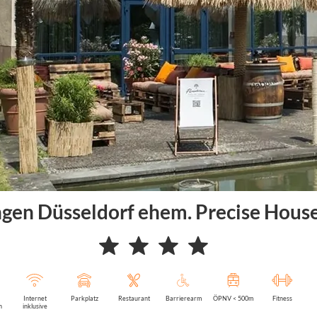
gen Düsseldorf ehem. Precise House
Internet
Parkplatz
Restaurant
Barrierearm
ÖPNV < 500m
Fitness
n
inklusive