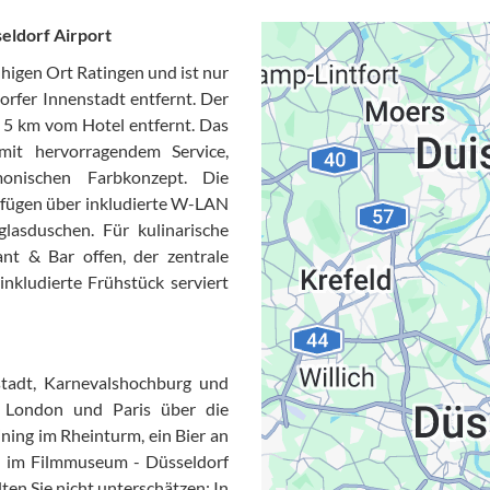
eldorf Airport
uhigen Ort Ratingen und ist nur
rfer Innenstadt entfernt. Der
r 5 km vom Hotel entfernt. Das
mit hervorragendem Service,
onischen Farbkonzept. Die
rfügen über inkludierte W-LAN
lasduschen. Für kulinarische
nt & Bar offen, der zentrale
inkludierte Frühstück serviert
Datensc
stadt, Karnevalshochburg und
 London und Paris über die
ning im Rheinturm, ein Bier an
h im Filmmuseum - Düsseldorf
ten Sie nicht unterschätzen: In