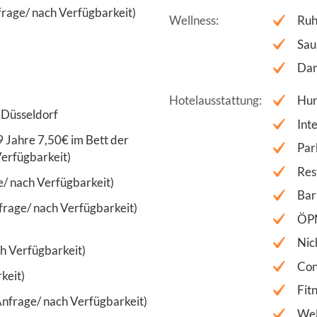
rage/ nach Verfügbarkeit)
Wellness
Ruh
Sau
Da
Hotelausstattung
Hun
 Düsseldorf
Int
,9 Jahre 7,50€ im Bett der
Par
Verfügbarkeit)
Res
e/ nach Verfügbarkeit)
Bar
frage/ nach Verfügbarkeit)
ÖP
Nic
h Verfügbarkeit)
Con
keit)
Fit
nfrage/ nach Verfügbarkeit)
Wel