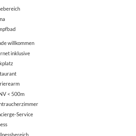
ebereich
na
mpfbad
de willkommen
ernet inklusive
kplatz
taurant
rierearm
NV < 500m
htraucherzimmer
cierge-Service
ness
lnessbereich