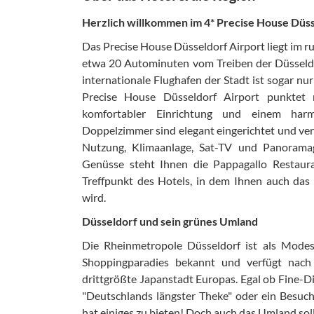
Herzlich willkommen im 4* Precise House Düss
Das Precise House Düsseldorf Airport liegt im r
etwa 20 Autominuten vom Treiben der Düsseldo
internationale Flughafen der Stadt ist sogar nu
Precise House Düsseldorf Airport punktet 
komfortabler Einrichtung und einem harm
Doppelzimmer sind elegant eingerichtet und ve
Nutzung, Klimaanlage, Sat-TV und Panoramag
Genüsse steht Ihnen die Pappagallo Restaura
Treffpunkt des Hotels, in dem Ihnen auch das 
wird.
Düsseldorf und sein grünes Umland
Die Rheinmetropole Düsseldorf ist als Mode
Shoppingparadies bekannt und verfügt nach
drittgrößte Japanstadt Europas. Egal ob Fine-Di
"Deutschlands längster Theke" oder ein Besuc
hat einiges zu bieten! Doch auch das Umland soll