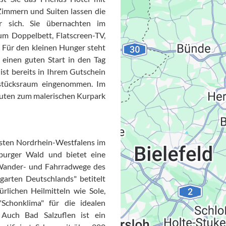
 Zimmern und Suiten lassen die
r sich. Sie übernachten im
um Doppelbett, Flatscreen-TV,
Für den kleinen Hunger steht
 einen guten Start in den Tag
 ist bereits in Ihrem Gutschein
ühstücksraum eingenommen. Im
inuten zum malerischen Kurpark
Datensc
sten Nordrhein-Westfalens im
burger Wald und bietet eine
 Wander- und Fahrradwege des
lgarten Deutschlands" betitelt
rlichen Heilmitteln wie Sole,
chonklima" für die idealen
 Auch Bad Salzuflen ist ein