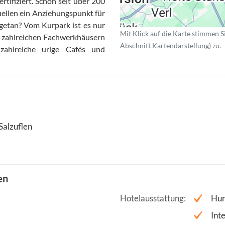
tifiziert. Schon seit über 200
uellen ein Anziehungspunkt für
getan? Vom Kurpark ist es nur
Mit Klick auf die Karte stimmen S
it zahlreichen Fachwerkhäusern
Abschnitt Kartendarstellung) zu.
zahlreiche urige Cafés und
Salzuflen
en
Hotelausstattung
Hun
Int