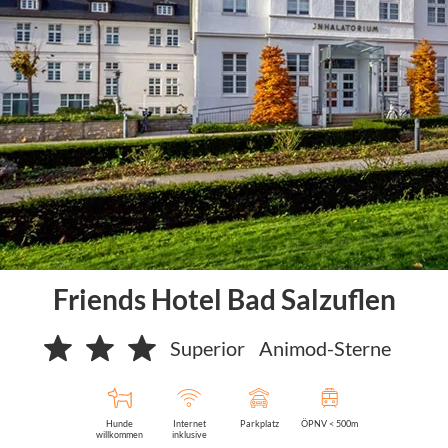
Friends Hotel Bad Salzuflen
Superior
Animod-Sterne
Hunde
Internet
Parkplatz
ÖPNV < 500m
willkommen
inklusive