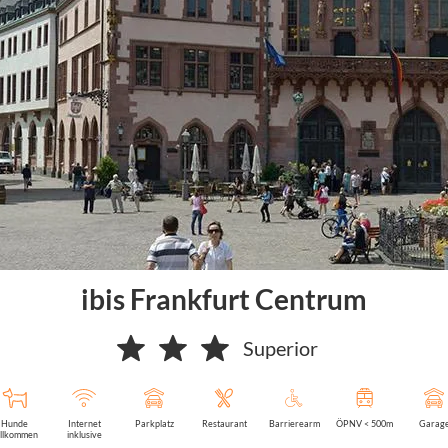
ibis Frankfurt Centrum
Superior
Hunde
Internet
Parkplatz
Restaurant
Barrierearm
ÖPNV < 500m
Garag
llkommen
inklusive