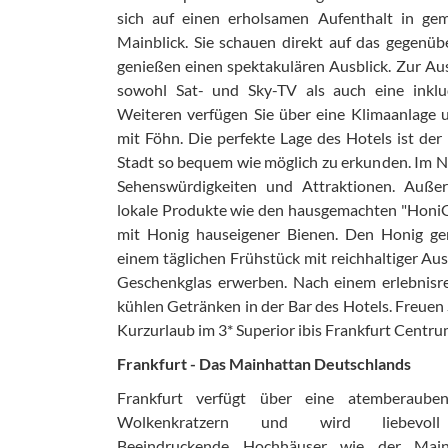
sich auf einen erholsamen Aufenthalt in ge
Mainblick. Sie schauen direkt auf das gegenü
genießen einen spektakulären Ausblick. Zur A
sowohl Sat- und Sky-TV als auch eine inkl
Weiteren verfügen Sie über eine Klimaanlage 
mit Föhn. Die perfekte Lage des Hotels ist de
Stadt so bequem wie möglich zu erkunden. Im Nu
Sehenswürdigkeiten und Attraktionen. Auße
lokale Produkte wie den hausgemachten "HoniGi
mit Honig hauseigener Bienen. Den Honig ge
einem täglichen Frühstück mit reichhaltiger Au
Geschenkglas erwerben. Nach einem erlebnisre
kühlen Getränken in der Bar des Hotels. Freuen
Kurzurlaub im 3* Superior ibis Frankfurt Centru
Frankfurt - Das Mainhattan Deutschlands
Frankfurt verfügt über eine atemberauben
Wolkenkratzern und wird liebevoll
Beeindruckende Hochhäuser wie der Main