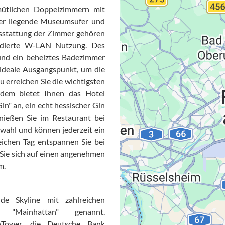
mütlichen Doppelzimmern mit
ber liegende Museumsufer und
usstattung der Zimmer gehören
udierte W-LAN Nutzung. Des
und ein beheiztes Badezimmer
r ideale Ausgangspunkt, um die
 erreichen Sie die wichtigsten
rdem bietet Ihnen das Hotel
n" an, ein echt hessischer Gin
Datensc
nießen Sie im Restaurant bei
swahl und können jederzeit ein
ichen Tag entspannen Sie bei
 Sie sich auf einen angenehmen
m.
de Skyline mit zahlreichen
 "Mainhattan" genannt.
Tower, die Deutsche Bank