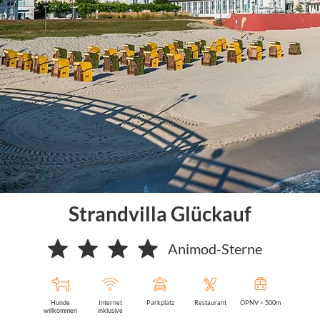
Strandvilla Glückauf
Animod-Sterne
Hunde
Internet
Parkplatz
Restaurant
ÖPNV < 500m
willkommen
inklusive