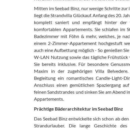
Mitten im Seebad Binz, nur wenige Schritte zu
liegt die Strandvilla Glückauf. Anfang des 20. Ja
komplett saniert und empfängt hinter der 
komfortablen Appartements. Sie schlafen im St
Badezimmer mit Föhn & mehr, welches, je nach
einem 2-Zimmer-Appartement hochgestuft we
auch eine Aufbettung möglich - So genießen Sie 
W-LAN Nutzung sowie das tägliche Frühstück 
Sie bereits inklusive. Für besondere Genuss
Maxim in der zugehörigen Villa Belvedere.
Begleitung ein romantisches Candle-Light-Di
Anschluss einen gemütlichen Spaziergang au
feinen Sandstrandes und sinken Sie am Abend i
Appartements.
Prächtige Bäderarchitektur im Seebad Binz
Das Seebad Binz entwickelte sich schon ab den
Strandurlauber. Die lange Geschichte des F