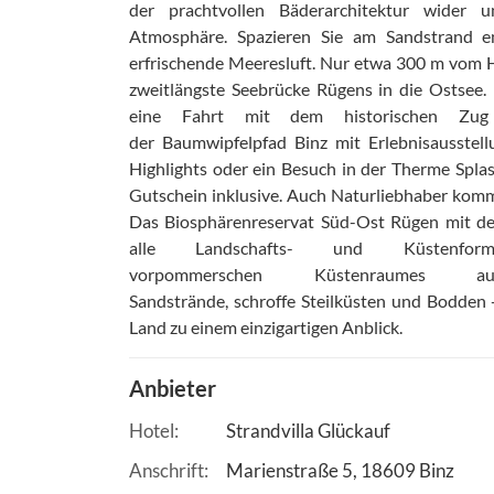
der prachtvollen Bäderarchitektur wider un
Atmosphäre. Spazieren Sie am Sandstrand e
erfrischende Meeresluft. Nur etwa 300 m vom H
zweitlängste Seebrücke Rügens in die Ostsee.
eine Fahrt mit dem historischen Zug
der Baumwipfelpfad Binz mit Erlebnisausstellu
Highlights oder ein Besuch in der Therme Spla
Gutschein inklusive. Auch Naturliebhaber komm
Das Biosphärenreservat Süd-Ost Rügen mit de
alle Landschafts- und Küstenfor
vorpommerschen Küstenraumes 
Sandstrände, schroffe Steilküsten und Bodden 
Land zu einem einzigartigen Anblick.
Anbieter
Hotel
Strandvilla Glückauf
Anschrift
Marienstraße 5
18609
Binz