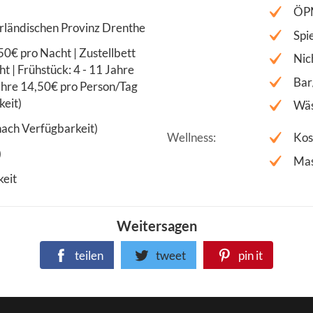
ÖP
erländischen Provinz Drenthe
Spi
50€ pro Nacht | Zustellbett
Nic
t | Frühstück: 4 - 11 Jahre
Bar
ahre 14,50€ pro Person/Tag
keit)
Wäs
nach Verfügbarkeit)
Wellness
Kos
)
Ma
keit
Weitersagen
teilen
tweet
pin it