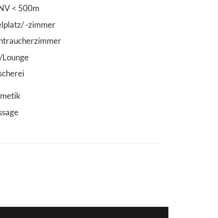
NV < 500m
elplatz/ -zimmer
htraucherzimmer
/Lounge
cherei
metik
ssage