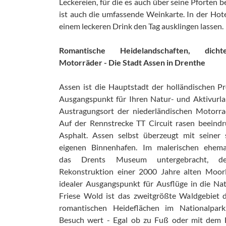
Leckereien, für die es auch über seine Pforten b
ist auch die umfassende Weinkarte. In der Hot
einem leckeren Drink den Tag ausklingen lassen.
Romantische Heidelandschaften, di
Motorräder - Die Stadt Assen in Drenthe
Assen ist die Hauptstadt der holländischen P
Ausgangspunkt für Ihren Natur- und Aktivurlau
Austragungsort der niederländischen Motorra
Auf der Rennstrecke TT Circuit rasen beein
Asphalt. Assen selbst überzeugt mit seiner
eigenen Binnenhafen. Im malerischen ehema
das Drents Museum untergebracht, des
Rekonstruktion einer 2000 Jahre alten Moorle
idealer Ausgangspunkt für Ausflüge in die Na
Friese Wold ist das zweitgrößte Waldgebiet 
romantischen Heideflächen im Nationalpark
Besuch wert - Egal ob zu Fuß oder mit dem 