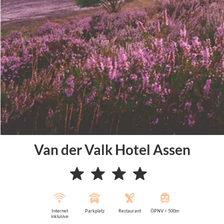
Van der Valk Hotel Assen
Internet
Parkplatz
Restaurant
ÖPNV < 500m
inklusive