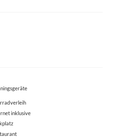
iningsgeräte
rradverleih
ernet inklusive
kplatz
taurant