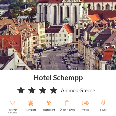
Hotel Schempp
Animod-Sterne
Internet
Parkplatz
Restaurant
ÖPNV < 500m
Fitness
Sauna
inklusive