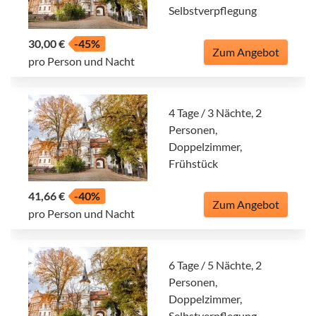
Selbstverpflegung
30,00 €
-45%
Zum Angebot
pro Person und Nacht
4 Tage / 3 Nächte, 2
Personen,
Doppelzimmer,
Frühstück
41,66 €
-40%
Zum Angebot
pro Person und Nacht
6 Tage / 5 Nächte, 2
Personen,
Doppelzimmer,
Selbstverpflegung