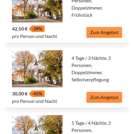
Personen,
Doppelzimmer,
Frühstück
42,50 €
-39%
Zum Angebot
pro Person und Nacht
4 Tage / 3 Nächte, 2
Personen,
Doppelzimmer,
Selbstverpflegung
30,00 €
-45%
Zum Angebot
pro Person und Nacht
5 Tage / 4 Nächte, 2
Personen,