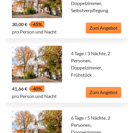
Doppelzimmer,
Selbstverpflegung
30,00 €
-45%
Zum Angebot
pro Person und Nacht
4 Tage / 3 Nächte, 2
Personen,
Doppelzimmer,
Frühstück
41,66 €
-40%
Zum Angebot
pro Person und Nacht
6 Tage / 5 Nächte, 2
Personen,
Doppelzimmer,