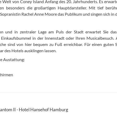
 Welt von Coney Island Anfang des 20. Jahrhunderts. Es erwartet
en besonders die großartigen Hauptdarsteller. Mit tief berü
Sopranistin Rachel Anne Moore das Publikum und singen sich in 
ahn und in zentraler Lage am Puls der Stadt erwartet Sie das
 Einkaufsbummel in der Innenstadt oder Ihren Musicalbesuch. A
irche sind von hier bequem zu Fuß erreichbar. Für einen guten S
r des Hotels ausklingen lassen.
e Austattung:
schirmen
Phantom II - Hotel Hansehof Hamburg