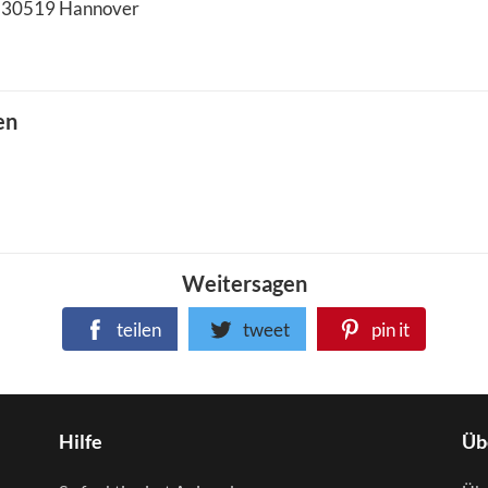
30519
Hannover
en
Weitersagen
teilen
tweet
pin it
Hilfe
Üb