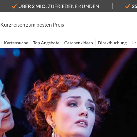
ÜBER
2 MIO.
ZUFRIEDENE KUNDEN
2
 Kurzreisen zum besten Preis
Kartensuche
Top Angebote
Geschenkideen
Direktbuchung
Ur