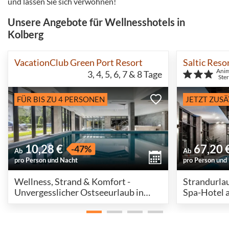
und lassen Sie sich verwöhnen!
Unsere Angebote für Wellnesshotels in
Kolberg
VacationClub Green Port Resort
Saltic Reso
Ani
3, 4, 5, 6, 7 & 8
Tage
Ste
FÜR BIS ZU 4 PERSONEN
JETZT ZUSÄ
10,28 €
67,20 
-47%
Ab
Ab
pro Person und Nacht
pro Person und
Wellness, Strand & Komfort -
Strandurla
Unvergesslicher Ostseeurlaub in
Spa-Hotel a
Kolberg
inkl. HP