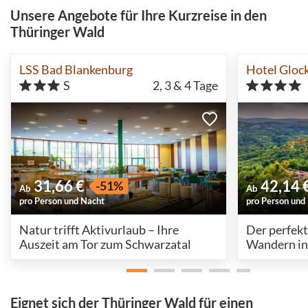
Unsere Angebote für Ihre Kurzreise in den
Thüringer Wald
LSS Bad Blankenburg
Hotel Gloc
S
2, 3 & 4
Tage
31,66 €
42,14 
-51%
Ab
Ab
pro Person und Nacht
pro Person und
Natur trifft Aktivurlaub – Ihre
Der perfekt
Auszeit am Tor zum Schwarzatal
Wandern in
Eisenach
Eignet sich der Thüringer Wald für einen