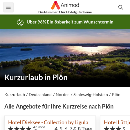
Die Nummer 1 für Hotelgutscheine
Über 96% Einlösbarkeit zum Wunschtermin
Kurzurlaub in Plön
Kurzurlaub
Deutschland
Norden
Schleswig-Holstein
Plön
Alle Angebote für Ihre Kurzreise nach Plön
Hotel Dieksee - Collection by Ligula
Hotel Lüttj
Animod
4, 5, 6, 7 & 8
Tage
S