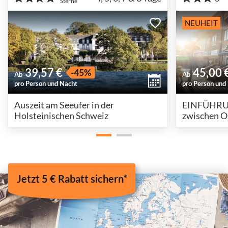
Sterne
NEUHEIT
39,57 €
45,00 
-45%
Ab
Ab
pro Person und Nacht
pro Person und
Auszeit am Seeufer in der
EINFÜHRUN
Holsteinischen Schweiz
zwischen O
Holsteinis
Jetzt 5 € Rabatt sichern*