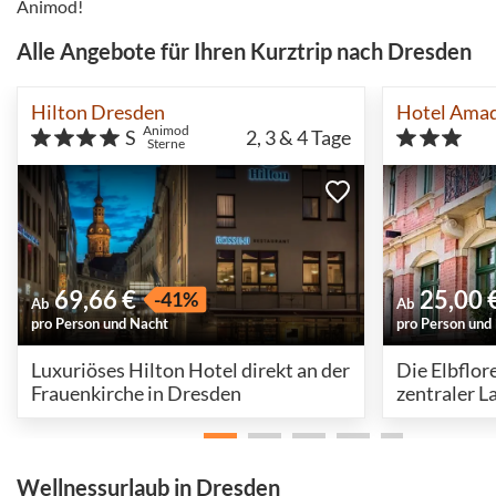
Animod!
Alle Angebote für Ihren Kurztrip nach Dresden
Hilton Dresden
Hotel Ama
Animod
S
2, 3 & 4
Tage
Sterne
69,66 €
25,00 
-41%
Ab
Ab
pro Person und Nacht
pro Person und
Luxuriöses Hilton Hotel direkt an der
Die Elbflor
Frauenkirche in Dresden
zentraler L
Wellnessurlaub in Dresden