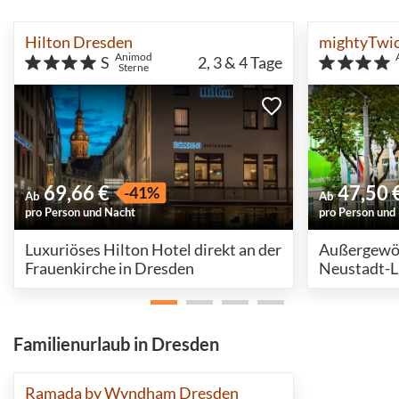
Hilton Dresden
mightyTwic
Animod
S
2, 3 & 4
Tage
Sterne
69,66 €
47,50 
-41%
Ab
Ab
pro Person und Nacht
pro Person und
Luxuriöses Hilton Hotel direkt an der
Außergewöhn
Frauenkirche in Dresden
Neustadt-L
entdecken
Familienurlaub in Dresden
Ramada by Wyndham Dresden