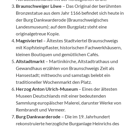
Braunschweiger Löwe
– Das Original der berühmten
Bronzestatue aus dem Jahr 1166 befindet sich heute in
der Burg Dankwarderode (Braunschweigisches
Landesmuseum); auf dem Burgplatz steht eine
originalgetreue Kopie.
Magniviertel
– Ältestes Stadtviertel Braunschweigs
mit Kopfsteinpflaster, historischen Fachwerkhäusern,
kleinen Boutiquen und gemütlichen Cafés.
Altstadtmarkt
– Martinikirche, Altstadtrathaus und
Gewandhaus erzählen von Braunschweigs Zeit als
Hansestadt; mittwochs und samstags belebt ein
traditioneller Wochenmarkt den Platz.
Herzog Anton Ulrich-Museum
– Eines der ältesten
Museen Deutschlands mit einer bedeutenden
Sammlung europäischer Malerei, darunter Werke von
Rembrandt und Vermeer.
Burg Dankwarderode
– Die im 19. Jahrhundert
rekonstruierte herzogliche Burganlage Heinrichs des