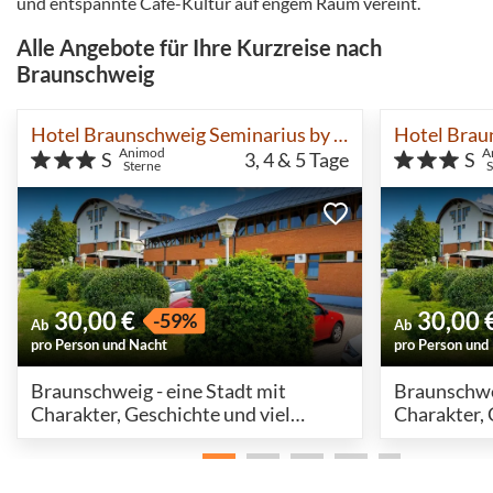
und entspannte Café-Kultur auf engem Raum vereint.
Alle Angebote für Ihre Kurzreise nach
Braunschweig
Hotel Braunschweig Seminarius by Belvilla
Animod
A
S
3, 4 & 5
Tage
S
Sterne
30,00 €
30,00 
-59%
Ab
Ab
pro Person und Nacht
pro Person und
Braunschweig - eine Stadt mit
Braunschwei
Charakter, Geschichte und viel
Charakter, 
Lebensgefühl
Lebensgefü