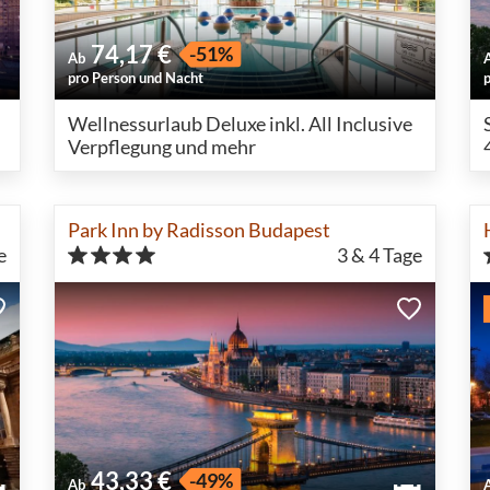
74,17 €
-51%
Ab
pro Person und Nacht
Wellnessurlaub Deluxe inkl. All Inclusive
Verpflegung und mehr
Park Inn by Radisson Budapest
e
3 & 4
Tage
43,33 €
-49%
Ab