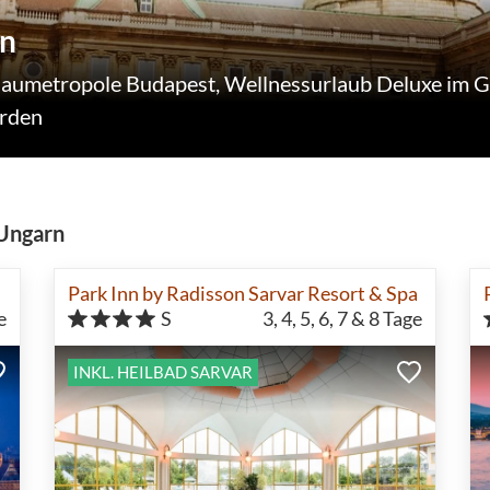
rn
onaumetropole Budapest, Wellnessurlaub Deluxe im 
erden
 Ungarn
Park Inn by Radisson Sarvar Resort & Spa
e
S
3, 4, 5, 6, 7 & 8
Tage
INKL. HEILBAD SARVAR