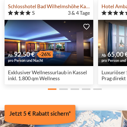
Schlosshotel Bad Wilhelmshöhe Kassel
Hotel Amba
S
3 & 4
Tage
92,50 €
65,00 
-26%
Ab
Ab
pro Person und Nacht
pro Person und
Exklusiver Wellnessurlaub in Kassel
Luxuriöser 
inkl. 1.800 qm Wellness
Prag direkt
Jetzt 5 € Rabatt sichern*