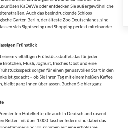
luxuriösen KaDeWe oder entdecken Sie außergewöhnliche
eitenstraßen. Auch das beeindruckende Schloss
sche Garten Berlin, der älteste Zoo Deutschlands, sind
 lassen sich Sightseeing und Shopping perfekt miteinander
klassigen Frühstück
einem vielfältigen Frühstücksbuffet, das für jeden
 Brötchen, Müsli, Joghurt, frisches Obst und eine
ühstücksspeck sorgen für einen genussvollen Start in den
e ist gedacht – ob Sie Ihren Tag mit einem heißen Kaffee
 bleibt ganz Ihnen überlassen. Buchen Sie hier ganz
te
Premier Inn Hotelkette, die auch in Deutschland rasend
en Betten mit über 1.000 Taschenfedern sind dabei das
Doppelzimmer sind vollkommen auf eine erholsame