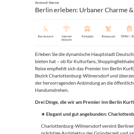
Animod-Sterne
Berlin erleben: Urbaner Charme &
Barrierearm
Internet
Parkplatz
Restaurant
ÖPNV < 5
inklusive
Erleben Sie die dynamische Hauptstadt Deutschl
bieten hat – ob für Kulturfans, Shoppingliebhab
Reise empfiehlt sich das Premier Inn Berlin Kurf
Bezirk Charlottenburg-Wilmersdorf und überzeu
der hervorragenden Anbindung an die öffentliche
Handumdrehen.
Drei Dinge, die wir am Premier Inn Berlin Kur
★
Elegant und gut angebunden: Charlotten
Charlottenburg-Wilmersdorf vereint Berliner 
prächtige Architektur der Gründerzeit und z