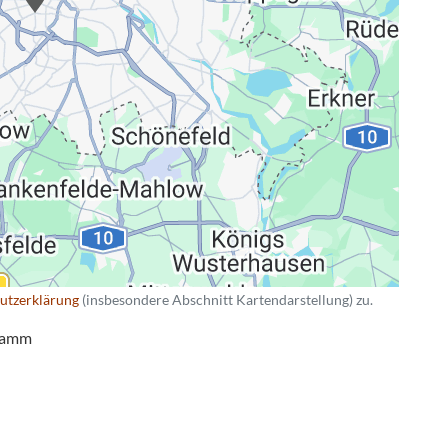
ng
utzerklärung
(insbesondere Abschnitt Kartendarstellung) zu.
ndamm