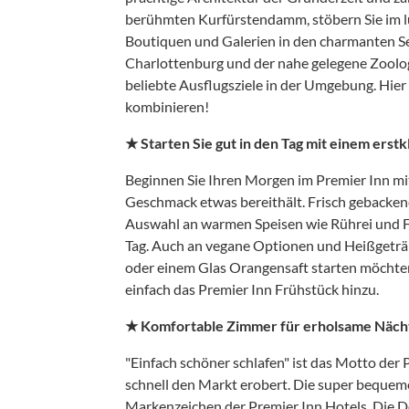
berühmten Kurfürstendamm, stöbern Sie im 
Boutiquen und Galerien in den charmanten S
Charlottenburg und der nahe gelegene Zoologi
beliebte Ausflugsziele in der Umgebung. Hier
kombinieren!
★ Starten Sie gut in den Tag mit einem erst
Beginnen Sie Ihren Morgen im Premier Inn mit 
Geschmack etwas bereithält. Frisch gebackene
Auswahl an warmen Speisen wie Rührei und Fr
Tag. Auch an vegane Optionen und Heißgetränk
oder einem Glas Orangensaft starten möchten,
einfach das Premier Inn Frühstück hinzu.
★ Komfortable Zimmer für erholsame Näch
"Einfach schöner schlafen" ist das Motto der 
schnell den Markt erobert. Die super bequem
Markenzeichen der Premier Inn Hotels. Die 