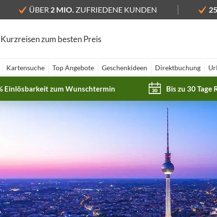
ÜBER
2 MIO.
ZUFRIEDENE KUNDEN
2
 Kurzreisen zum besten Preis
Kartensuche
Top Angebote
Geschenkideen
Direktbuchung
Ur
% Einlösbarkeit zum Wunschtermin
Bis zu 30 Tage