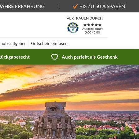
 JAHRE
ERFAHRUNG
BIS ZU 50 % SPAREN
VERTRAUEN DURCH
Ausgezeichnet
5.00 / 5.00
laubsratgeber
Gutschein einlösen
 Rückgaberecht
Auch perfekt als Geschenk