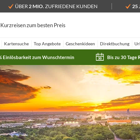
ÜBER
2 MIO.
ZUFRIEDENE KUNDEN
25
 Kurzreisen zum besten Preis
Kartensuche
Top Angebote
Geschenkideen
Direktbuchung
Ur
% Einlösbarkeit zum Wunschtermin
Bis zu 30 Tage