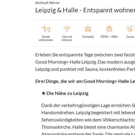
Animod-Sterne
Leipzig & Halle - Entspannt wohne
Hunde
Internet
Parkplatz
ÖPNV < 500m
Sauna
willkommen
inklusive
Erleben Sie entspannte Tage zwischen zwei faszi
Good Morning+ Halle Leipzig. Das modern ausges
Leipzig und punktet mit Sauna, kostenfreien Pa
Drei Dinge, die wir am Good Morning+ Halle Lei
★ Die Nähe zu Leipzig
Dank der verkehrsgünstigen Lage erreichen Si
Handumdrehen. Leipzig begeistert mit lebendig
Sehenswürdigkeiten wie dem Völkerschlacht
Thomaskirche. Halle bietet eine charmante A
Atmosphäre entlang der Saale. Die zentrale L