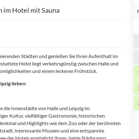
n im Hotel mit Sauna
nierenden Städten und genießen Sie Ihren Aufenthalt im
tattete Hotel liegt verkehrsgünstig zwischen Halle und
rkmöglichkeiten und einem leckeren Frühstück.
pzig lieben:
e die Innenstädte von Halle und Leipzig im
er Kultur, vielfältiger Gastronomie, historischen
denkmal und Highlights wie dem Zoo oder der berühmten
ltstadt, interessante Museen und eine entspannte
age des Hotels ermöglicht Ihnen, beide Städte ganz